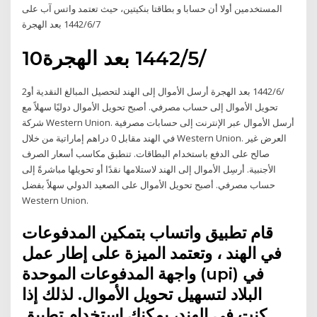
المستخدمين أولا أن حسابا و بطاقتا بنكيتين، حيث تعتمد واتس آب على
7‏‏/6‏‏/1442 بعد الهجرة
10‏‏/5‏‏/1442 بعد الهجرة
2‏‏/6‏‏/1442 بعد الهجرة أرسل الأموال إلى الهند لتحصيل المبالغ النقدية أو
تحويل الأموال إلى حساب مصرفي. أصبح تحويل الأموال دوليًا سهلاً مع
شركة Western Union. أرسل الأموال عبر الإنترنت إلى حسابات مصرفية
في الهند مقابل 0 دراهم إماراتية من خلال Western Union. العرض غير
صالح على الدفع باستخدام البطاقات. تنطبق مكاسب أسعار الصرف
الأجنبية. أرسِل الأموال إلى الهند لاستلامها نقدًا أو تحويلها مباشرةً إلى
حساب مصرفي. أصبح تحويل الأموال على الصعيد الدولي سهلاً بفضل
Western Union.
قام تطبيق واتساب بتمكين المدفوعات
في الهند ، وتعتمد الميزة على إطار عمل
واجهة المدفوعات الموحدة (upi) في
البلاد لتسهيل تحويل الأموال. لذلك إذا
كنت في الهند، يمكنك استخدام تطبيق