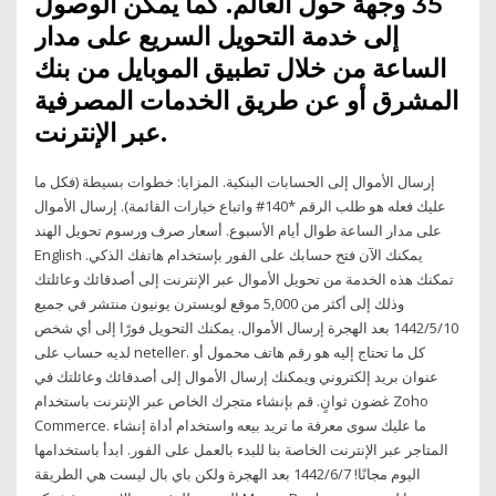
35 وجهة حول العالم. كما يمكن الوصول
إلى خدمة التحويل السريع على مدار
الساعة من خلال تطبيق الموبايل من بنك
المشرق أو عن طريق الخدمات المصرفية
عبر الإنترنت.
إرسال الأموال إلى الحسابات البنكية. المزايا: خطوات بسيطة (فكل ما
عليك فعله هو طلب الرقم *140# واتباع خيارات القائمة). إرسال الأموال
على مدار الساعة طوال أيام الأسبوع. أسعار صرف ورسوم تحويل الهند
English يمكنك الآن فتح حسابك على الفور بإستخدام هاتفك الذكي.
تمكنك هذه الخدمة من تحويل الأموال عبر الإنترنت إلى أصدقائك وعائلتك
وذلك إلى أكثر من 5,000 موقع لويسترن يونيون منتشر في جميع
10‏‏/5‏‏/1442 بعد الهجرة إرسال الأموال. يمكنك التحويل فورًا إلى أي شخص
لديه حساب على neteller. كل ما تحتاج إليه هو رقم هاتف محمول أو
عنوان بريد إلكتروني ويمكنك إرسال الأموال إلى أصدقائك وعائلتك في
غضون ثوانٍ. قم بإنشاء متجرك الخاص عبر الإنترنت باستخدام Zoho
Commerce. ما عليك سوى معرفة ما تريد بيعه واستخدام أداة إنشاء
المتاجر عبر الإنترنت الخاصة بنا للبدء بالعمل على الفور. ابدأ باستخدامها
اليوم مجانًا! 7‏‏/6‏‏/1442 بعد الهجرة ولكن باي بال ليست هي الطريقة