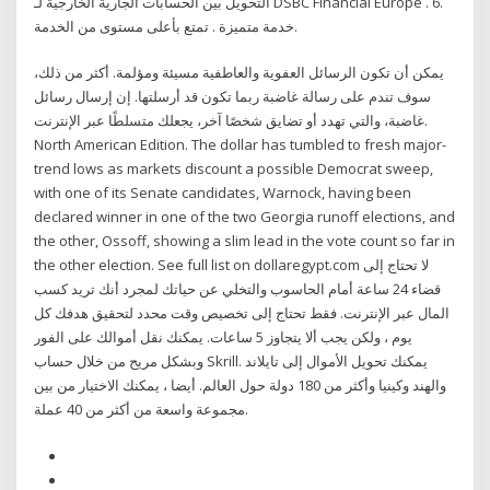
التحويل بين الحسابات الجارية الخارجية لـ DSBC Financial Europe . 6.
خدمة متميزة . تمتع بأعلى مستوى من الخدمة.
يمكن أن تكون الرسائل العفوية والعاطفية مسيئة ومؤلمة. أكثر من ذلك،
سوف تندم على رسالة غاضبة ربما تكون قد أرسلتها. إن إرسال رسائل
غاضبة، والتي تهدد أو تضايق شخصًا آخر، يجعلك متسلطًا عبر الإنترنت.
North American Edition. The dollar has tumbled to fresh major-
trend lows as markets discount a possible Democrat sweep,
with one of its Senate candidates, Warnock, having been
declared winner in one of the two Georgia runoff elections, and
the other, Ossoff, showing a slim lead in the vote count so far in
the other election. See full list on dollaregypt.com لا تحتاج إلى
قضاء 24 ساعة أمام الحاسوب والتخلي عن حياتك لمجرد أنك تريد كسب
المال عبر الإنترنت. فقط تحتاج إلى تخصيص وقت محدد لتحقيق هدفك كل
يوم ، ولكن يجب ألا يتجاوز 5 ساعات. يمكنك نقل أموالك على الفور
وبشكل مريح من خلال حساب Skrill. يمكنك تحويل الأموال إلى تايلاند
والهند وكينيا وأكثر من 180 دولة حول العالم. أيضا ، يمكنك الاختيار من بين
مجموعة واسعة من أكثر من 40 عملة.