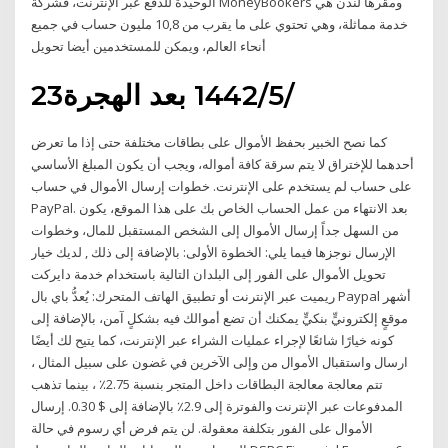
الوحيدة للدفع عبر الإنترنت، فشركة MoneyBookers ومقرها لندن هي
خدمة مماثلة، وهي تحتوي على ما يقرب من 10,8 مليون حساب في جميع
أنحاء العالم، ويمكن للمستخدمين أيضا تحويل
23‏‏/5‏‏/1442 بعد الهجرة
كما نصح الخبير بحفظ الأموال على بطاقات مختلفة حتى إذا ما تعرض
أحدهما للإختراق لا يتم سرقة كافة أمواله، ويجب أن يكون المبلغ الأساسي
على حساب لم يستخدم على الإنترنت. خطوات إرسال الأموال في حساب
PayPal. بعد الانتهاء من عمل الحساب الخاص بك على هذا الموقع، يكون
من السهل جداً إرسال الأموال إلى الشخص المستقبل للمال، وخطوات
الإرسال نوجزها فيما يلي: الخطوة الأولى: بالإضافة إلى ذلك , لديك خيار
تحويل الأموال على الفور إلى البلدان التالية باستخدام خدمة دايركت
ريميت عبر الإنترنت أو تطبيق الهاتف المتحرك: يُعدُّ باي بال Paypal أشهر
موقعٍ إلكترونيٍّ بنكيٍّ يمكنك أن تضع أموالك فيه بشكلٍ آمن، بالإضافة إلى
كونه خيارًا شائعًا لإجراء عمليات الشراء عبر الإنترنت، كما يتيح لك أيضًا
ارسال واستقبال الأموال من وإلى الآخرين في غضون على سبيل المثال ،
تتم معالجة معالجة البطاقات داخل المتجر بنسبة 2.75٪ ، بينما تذهب
المدفوعات عبر الإنترنت والفوترة إلى 2.9٪ بالإضافة إلى $ 0.30. إرسال
الأموال على الفور بتكلفة معقولة. لن يتم فرض أي رسوم في حالة