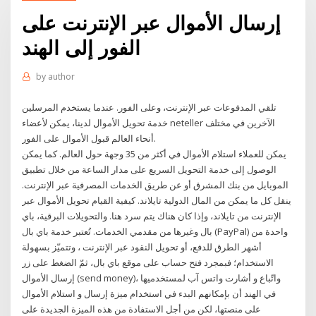
إرسال الأموال عبر الإنترنت على
الفور إلى الهند
by
author
تلقي المدفوعات عبر الإنترنت، وعلى الفور. عندما يستخدم المرسلين
خدمة تحويل الأموال لدينا، يمكن لأعضاء neteller الآخرين في مختلف
أنحاء العالم قبول الأموال على الفور.
يمكن للعملاء استلام الأموال في أكثر من 35 وجهة حول العالم. كما يمكن
الوصول إلى خدمة التحويل السريع على مدار الساعة من خلال تطبيق
الموبايل من بنك المشرق أو عن طريق الخدمات المصرفية عبر الإنترنت.
ينقل كل ما يمكن من المال الدولية تايلاند. كيفية القيام تحويل الأموال عبر
الإنترنت من تايلاند، وإذا كان هناك يتم سرد هنا. والتحويلات البرقية، باي
بال وغيرها من مقدمي الخدمات. تُعتبر خدمة باي بال (PayPal) واحدة من
أشهر الطرق للدفع، أو تحويل النقود عبر الإنترنت ، وتتميّز بسهولة
الاستخدام؛ فبمجرد فتح حساب على موقع باي بال، ثمّ الضغط على زر
إرسال الأموال (send money)، واتّباع و أشارت واتس آب لمستخدميها
في الهند أن بإمكانهم البدء في استخدام ميزة إرسال و استلام الأموال
على منصتها، لكن من أجل الاستفادة من هذه الميزة الجديدة على