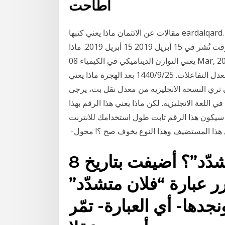
أطاحت
مقالات عن الائتمان ماذا يعني كتبها eardalqard. قرض شخصي لديها معدل فائدة ثابت و محدد مسبقا المبلغ
في شكل الدفع الشهري لسداد القرض لفترة محددة من الوقت نُشر في 15 أبريل 2019 15 أبريل 2019. ماذا
يعني التوازن الديناميكي في الكيمياء 08 Mar, 2019 التوازن الديناميكي هو توازن كيميائي بين تفاعل أمامي
ورد فعل عكسي حيث يتساوى معدل التفاعلات. 25‏‏/9‏‏/1440 بعد الهجرة ماذا يعني btr ؟ btr لتقف علي
ان تري النسخة الانجليزيه من معدل نقل بت، يرجى
لغة الانجليزيه. لكن ماذا يعني هذا الرقم بهذا
ه سيكون هذا الرقم ثابت طول استخدامك للانترنت
ماذا يعني مصطلح “متشدّد”؟ أضيفت بتاريخ 8
ا ما تتكرر عبارة “فلان متشدّد”
دها- أي العبارة- تمّر