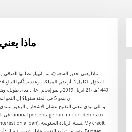
ماذا يعني
ماذا يعني تحذير السعوديّة من انهِيار نظامها الصحّي
1440هـ -21 ابريل 2019م نمو إيجابي على مد
أن ننمو 5 في المئة سنويا؟ إن النمو المستمر الذي يحققه معدل ثابت يؤدي إلى نمو أسي
فى الشهر 
c. (rate of interest on a loan