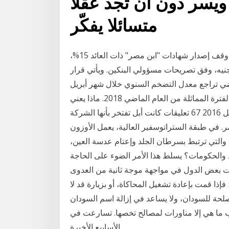
يسر دون أن تجد عقلا
متسائلا يفكّر
خاص - مباشر: قرر كل من بنكي الأهلي ومصر، اليوم، وقف إصدار شهادات "ابن مصر" ذات العائد 15%،
ها إلى عام، وذلك بعد جمع نحو 383 مليار جنيه، وفق تصريحات مسؤولي البنكين. ويأتي قرار
ماضي تراجع معدل التضخم السنوي خلال شهر أبريل
الماضي، ليسجل نحو 12.5%، مقارنة بنحو 12.9% خلال الفترة المماثلة من العام الماضي 2018. ماذا يعني
تراجع عائدات أبل لأول مرة من 13 سنة؟ بن سامي 27 أبريل 2016 67 تعليقات كانت أبل تفتخر بأنها الشركة
ر. في طبقة الستراتوسفير العالية، يعمل الأوزون
والتي ترتبط بسرطان الجلد وإعتام عدسة العين،
اد والحكومات؟ يسلط هذا الأمر الضوء على الحاجة
ول في مواجهة موجة ثانية من العدوى. Mar 14, 2020 · وهذا يعني أن
إذا قمت بإعادة تشغيل المحاكاة، أو بزيارة قد لا
صلحة للسودان، ولا يساعد في إزالة اسم السودان
مب ما هي إلا مناورات لمصالح تخصها. تسارعت في
الأسابيع الأخيرة