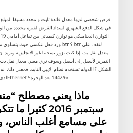
معدل نقل بت. إذا كنت تزور نسختنا غير الانجليزيه وتريد 
التمرير لأسفل إلى أسفل وسوف تري معني معدل نقل بت في ال
الشكل ؟! الدوله تستخدم نظام الايبي الثابت فمعنى ذلك ان
لدى هذا المستضيف وهذا النوع يخوف صح ؟! محول- ‏‏‏‏Ethernet 5‏‏/6‏‏/1442 بعد الهجرة
سبتمبر 2016 كثير
على مسامع أغلب الناس، ونج