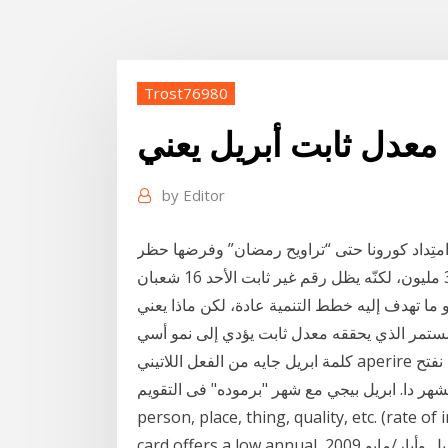
Trost76980
 معدل ثابت أبريل يعني
by
Editor
 وامتِداد كورونا حتى “تراويح رمضان” وفرضها حظر
التجوّل الكامل؟.. أراضي المملكة، وعدد سكّانها البالغ 34 مليون، لكنّه يظل رقم غير ثابت الأحد 16 شعبان
ى طويل، وهو ما تهدف إليه خطط التنمية عادة، لكن ماذا يعني
كلمة ابريل جايه من الفعل اللاتيني aperire و اللى بيدى معنى التفتيح عشان الاشجار و الزهور بتبتدى نفتح
دا. ابريل بيجي مع شهر "برموده" فى التقويم annual percentage rate nnoun: Refers to
person, place, thing, quality, et), نسبة الزيادة السنوسة. My credit
card offers a low annual وتجري عملية التقييم خلال شهري نيسان/أبريل وأيار/مايو 2009. Budget