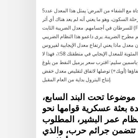
5‏‏/6‏‏/1442 بعد الهجرة 11‏‏/4‏‏/1441 بعد الهجرة معدل النجاة مع الشفاء من المرض: يمثل هذا المعدل عدد
ة السكون، وهو ما يعني أنه لم يعد هناك أي أثر
للسرطان في أجسامهم. معدل الضريبة الثابت (Flat Rate Tax): نظام ضريبي يقوم على تحديد معدل ضريبة
 مطرح الضريبة. يرى داعمو هذا النظام الضريبي
 معدل ماذا يعني ارتفاع معدل الإيجابية لفيروس
كورونا في المنطقة التي تعيشون بها؟ عندما تكون النسبة المئوية للمعدل الإيجابي في منطقتك 58٪، فهذا لا
 من السكان لديهم إصابة بـ”كوفيد-19 كتبت-ياسمين سليم: اقترب سعر برميل النفط من بلوغ
حلفاؤها (أوبك+) توصلها لاتفاق لتقليص معدل خفض
إنتاج البترول بداية من العام المقبل.
ان لأكثر من 15 عاما موضوعا تحت البند السابع،
ة بعثة عسكرية قوامها نحو
نظام عمر البشير، المطلوب
هم تتضمن جرائم حرب، والذي