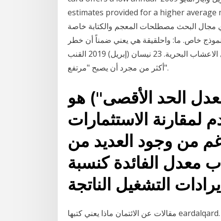
estimates provided for a higher average
ي مجال البحث مصطلحات المعجم والكتابة خاصة
موذج خاص. ما: واحلقيقة هي يعني ضمناً أن خطر
تعرض األنواع لالنقراض ثابت، وإذا كان معدل فقدان ﻣﺪﻯ ﺍﻻﻋﺸﺎﺏ ﺍﻟﺒﺤﺮﻳﺔ. 23 نيسان (إبريل) 2019 القنب
أكثر من مجرد أن يصبح "مرتفع".
عدل الحد الأقصى") هو
 لمقارنة الاستثمارات
رغم من وجود العديد من
ساب معدل الفائدة كنسبة
رادات التشغيل الناتجة
مقالات عن الائتمان ماذا يعني كتبها eardalqard. تمويل كافة أنواع المنشآت الفردية وشركات الأشخاص