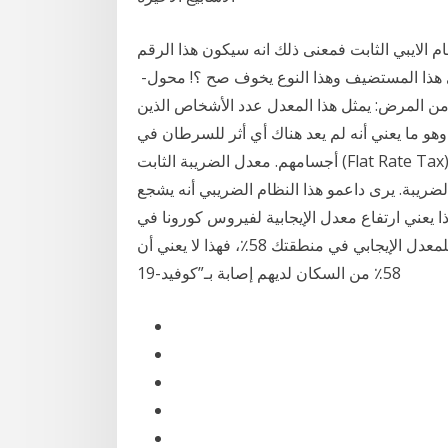
ام الايبي الثابت فمعنى ذلك انه سيكون هذا الرقم
يف وهذا النوع يخوف صح ؟! محول- ‏‏‏‏Ethernet 5‏‏/6‏‏/1442
نجاة مع الشفاء من المرض: يمثل هذا المعدل عدد الأشخاص الذين
هو ما يعني أنه لم يعد هناك أي أثر للسرطان في
أجسامهم. معدل الضريبة الثابت (Flat Rate Tax): نظام ضريبي يقوم على تحديد معدل ضريبة معين ويتم
ريبة. يرى داعمو هذا النظام الضريبي أنه يشجع
 يعني ارتفاع معدل الإيجابية لفيروس كورونا في
المنطقة التي تعيشون بها؟ عندما تكون النسبة المئوية للمعدل الإيجابي في منطقتك 58٪، فهذا لا يعني أن
58٪ من السكان لديهم إصابة بـ”كوفيد-19