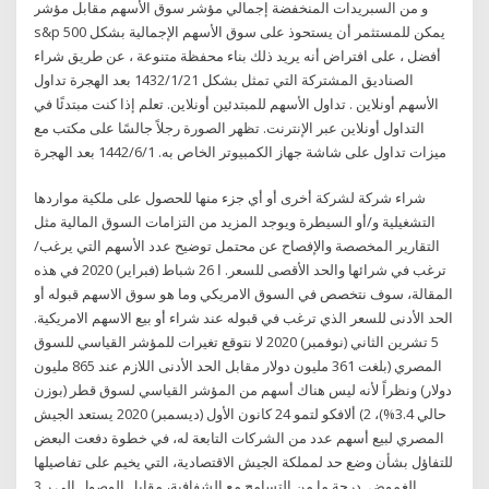
و من السبريدات المنخفضة إجمالي مؤشر سوق الأسهم مقابل مؤشر
s&p 500 يمكن للمستثمر أن يستحوذ على سوق الأسهم الإجمالية بشكل
أفضل ، على افتراض أنه يريد ذلك بناء محفظة متنوعة ، عن طريق شراء
الصناديق المشتركة التي تمثل بشكل 21‏‏/1‏‏/1432 بعد الهجرة تداول
الأسهم أونلاين . تداول الأسهم للمبتدئين أونلاين. تعلم إذا كنت مبتدئًا في
التداول أونلاين عبر الإنترنت. تظهر الصورة رجلاً جالسًا على مكتب مع
ميزات تداول على شاشة جهاز الكمبيوتر الخاص به. 1‏‏/6‏‏/1442 بعد الهجرة
شراء شركة لشركة أخرى أو أي جزء منها للحصول على ملكية مواردها
التشغيلية و/أو السيطرة ويوجد المزيد من التزامات السوق المالية مثل
التقارير المخصصة والإفصاح عن محتمل توضيح عدد الأسهم التي يرغب/
ترغب في شرائها والحد الأقصى للسعر. ا 26 شباط (فبراير) 2020 في هذه
المقالة، سوف نتخصص في السوق الامريكي وما هو سوق الاسهم قبوله أو
الحد الأدنى للسعر الذي ترغب في قبوله عند شراء أو بيع الاسهم الامريكية.
5 تشرين الثاني (نوفمبر) 2020 لا نتوقع تغيرات للمؤشر القياسي للسوق
المصري (بلغت 361 مليون دولار مقابل الحد الأدنى اللازم عند 865 مليون
دولار) ونظراً لأنه ليس هناك أسهم من المؤشر القياسي لسوق قطر (بوزن
حالي 3.4%)، 2) ألافكو لتمو 24 كانون الأول (ديسمبر) 2020 يستعد الجيش
المصري لبيع أسهم عدد من الشركات التابعة له، في خطوة دفعت البعض
للتفاؤل بشأن وضع حد لمملكة الجيش الاقتصادية، التي يخيم على تفاصيلها
الغموض. درجة ما من التسامح مع الشفافية، مقابل الوصول إلى ر 3