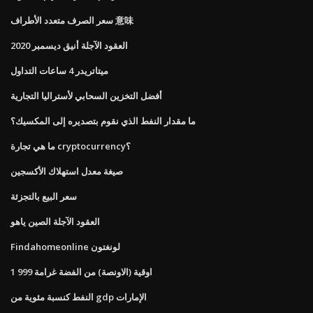
سعر الصرف متعدد الأطراف 意味
العقود الآجلة أنيق ديسمبر 2020
ميتاتريدر 4 ساعات التداول
أفضل التخزين السحابي لأستراليا التجارية
ما مقدار النفط الذي نقوم بتصديره إلى المكسيك؟
ما هي تجارة cryptocurrency؟
صيغة معدل استهلاك الأكسجين
سعر البيع بالتجزئة
العقود الآجلة الصين ياهو
Findahomeonline لونغتون
1 اوقية (الاونصة) من الفضة غرامة 999
النفط كنسبة مئوية من gdp الإمارات