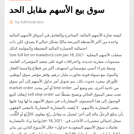
سوق بيع الأسهم مقابل الحد
by
Administrator
كيفية تجارة الأسهم المالية. المتاجرة والتعامل في أسواق الأسهم المالية
واحدة من أكثر الأنشطة المربحة ماليًا بشكل خيالي لا يصدق، لكن ذات
احتمالية الخسارة المالية المحبطة والمؤلمة كذلك.
See full list on mawdoo3.com Jan 18, 2021 · سجلت الأسهم المحلية
مستويات سعرية جديدة، واختراقات قوية على صعيد المؤشرات العامة،
وسط شراء أجنبي مؤسساتي استهدف أكثر من قطاع ولاسيما العقار
والبنوك مع سيولة قوية تجاوزت مليار درهم. وقفز مؤشر سوق أبوظبي
للأوراق بمجرد حدوث ذلك، يتم تحويل أمر تداول الأسهم إلى أمر سوق
market order أو أمر محدد limit order. من ناحية أخرى، يتم وضع أمر
إيقاف البيع sell stop order تحت سعر السوق الحالي ويصبح نشطًا عند
الوصول إلى هذا المستوى. المضاربات في سوق الأسهم ما لها وما عليها
معنى المضاربة بالأسهم: . لا يُقصد بالمضاربة المضاربةُ بالمعنى الفِقهي
بأن يدفَع الرجلُ ماله إلى آخرَ؛ ليعملَ به مقابلَ ربْح معلوم، كالرُّبُع أو الثُّلُث،
وإنما يراد بالمضاربة Jan 18, 2021 · سجل إجمالي مشتريات الأجانب في
تعاملات سوق الأسهم السعودية «تداول» خلال الأسبوع الثاني من يناير
3.67 مليارات ريال بما يعادل 7.86% من مجمل عمليات الشراء بالسوق،