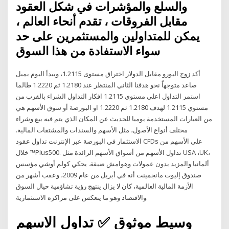
والسلع والمؤشرات في شكل العقود
مقابل الفروقات ، تقدم أنحاء العالم ،
يمكن للمتداولين والمستثمرين على حد
سواء الاستفادة من هذا السوق
أكد زوج اليورو مقابل الدولار اختراق مستوى 1.2115، ويبدأ اليوم بميل
صاعد متوجهاً نحو هدفنا الثاني المنتظر عند 1.2180 ثم 1.2220 طالما
استمر التداول اعلي مستوي 1.2115 افكار التداول الشراء بالقرب من
مستوي 1.2115 لهدف 1.2180 ثم 1.2220 او البورصة أو سوق الأسهم هي
من العبارات المستخدمة يوميا للحديث عن المكان الذي يتم فيه بيع وشراء
مختلف أنواع الأصول، مثل الأسهم والسندات والمشتقات المالية.
الاستثمار في البورصة عبر الإنترنت تداول عقود CFDs على الأسهم من
خلال ™Plus500. تداول الأسهم من أسواق الأسهم الرائدة مثل USA ،UK،
ألمانيا والمزيد بدون عمولات وهوامش ضيقة. يحكي كولم أوشي مؤسس
صندوق إليوت مانجمينت أنه في أبريل من عام 2009، وعقب أشهر من
الأزمة المالية العالمية، كان لا يزال ينتهج رؤية تشاؤمية حيال السوق
والاقتصاد وهو ما ينعكس على مراكزه الاستثمارية.
وسيط موثوق ✅ تداول الاسهم