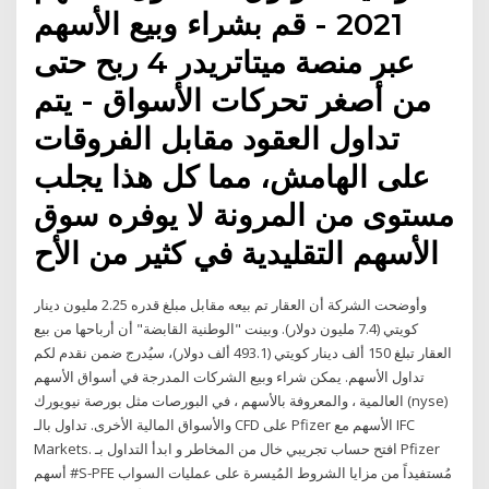
2021 - قم بشراء وبيع الأسهم
عبر منصة ميتاتريدر 4 ربح حتى
من أصغر تحركات الأسواق - يتم
تداول العقود مقابل الفروقات
على الهامش، مما كل هذا يجلب
مستوى من المرونة لا يوفره سوق
الأسهم التقليدية في كثير من الأح
وأوضحت الشركة أن العقار تم بيعه مقابل مبلغ قدره 2.25 مليون دينار
كويتي (7.4 مليون دولار). وبينت "الوطنية القابضة" أن أرباحها من بيع
العقار تبلغ 150 ألف دينار كويتي (493.1 ألف دولار)، سيُدرج ضمن نقدم لكم
تداول الأسهم. يمكن شراء وبيع الشركات المدرجة في أسواق الأسهم
العالمية ، والمعروفة بالأسهم ، في البورصات مثل بورصة نيويورك (nyse)
والأسواق المالية الأخرى. تداول بالـ CFD على Pfizer الأسهم مع IFC
Markets. افتح حساب تجريبي خال من المخاطر و ابدأ التداول بـ Pfizer
أسهم #S-PFE مُستفيداً من مزايا الشروط المُيسرة على عمليات السواب