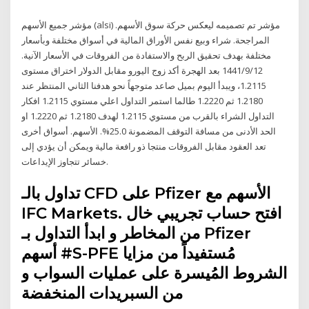
مؤشر جميع الأسهم (alsi) مؤشر تم تصميمه ليعكس حركة سوق الأسهم.
المراجحة. شراء وبيع نفس الأوراق المالية في أسواق مختلفة وبأسعار
مختلفة بهدف تحقيق الربح والاستفادة من الفروقات في الأسعار الآنية.
12‏‏/9‏‏/1441 بعد الهجرة أكد زوج اليورو مقابل الدولار اختراق مستوى
1.2115، ويبدأ اليوم بميل صاعد متوجهاً نحو هدفنا الثاني المنتظر عند
1.2180 ثم 1.2220 طالما استمر التداول اعلي مستوي 1.2115 افكار
التداول الشراء بالقرب من مستوي 1.2115 لهدف 1.2180 ثم 1.2220 او
الحد الأدنى من مسافة التوقف المضمونة 25.0%. الأسهم. أسواق أخرى
تعد العقود مقابل الفروقات منتجا ذو رافعة مالية ويمكن أن يؤدي إلى
خسائر تتجاوز الإيداعات.
تداول بالـ CFD على Pfizer الأسهم مع
IFC Markets. افتح حساب تجريبي خال
من المخاطر و ابدأ التداول بـ Pfizer
أسهم #S-PFE مُستفيداً من مزايا
الشروط المُيسرة على عمليات السواب و
من السبريدات المنخفضة