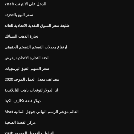
Ynab الدخل على الانترنت
سعر البيع بالتجزئة
طليعة سعر السوق النقدية الاتحادية للعائد
تجارة الذهب السبائك
ارتفاع معدلات التضخم التضخم الحقيقي
لجنة التجارة الاتحادية يفرض
سعر السهم التنبؤ البرمجيات
مضاعف معدل العمل الموحد 2020
لنا الدولار لتوقعات باهت التايلاندية
دولار فضة تكاليف الكينا
Msci العالم مؤشر الرسم البياني جوجل المالية
مركز الفضة الصحية
Yash التداول والتمويل المحدود