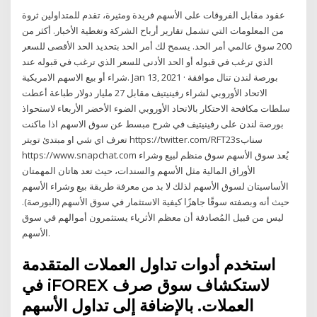
عقود مقابل الفروقات على الأسهم فريدة ومثيرة، تقدم للمتداولين ثروة
من المعلومات التي تشمل تقارير أرباح الشركة وتغطية الأخبار. أكثر من
200 سوق عالمي أمر الحد. يسمح لك أمر الحد بتحديد الحد الأقصى للسعر
الذي ترغب في قبوله أو الحد الأدنى للسعر الذي ترغب في قبوله عند
شراء أو بيع الاسهم الامريكية. Jan 13, 2021 · بورصة لندن تنال موافقة
الاتحاد الأوروبي لشراء رفينيتيف مقابل 27 مليار دولار طباعة أعطت
سلطات مكافحة الاحتكار بالاتحاد الأوروبي الضوء الأخضر الأربعاء لاستحواذ
بورصة لندن على رفينيتيف في شرح مبسط عن سوق الاسهم اذا ماكنت
تعرف اي شي او مبتدئ تويتر https://twitter.com/RFT23sسناب
https://www.snapchat.com يُعد سوق الأسهم سوق منظم لبيع وشراء
الأوراق المالية مثل الأسهم والسندات، حيث تعد هاتان المهمتان
الأساسيتان لسوق الأسهم لذلك لا بد من معرفة طريقة بيع وشراء الأسهم
حيث أنه وبصفته سوقًا جاهزًا كيفية الاستثمار في سوق الأسهم (البورصة).
ليس من قبيل المُصادفة أن معظم الأثرياء يستثمرون أموالهم في سوق
الأسهم.
استخدم أدوات تداول العملات المتقدمة
في iFOREX لاستكشاف سوق صرف
العملات. بالإضافة إلى تداول الأسهم