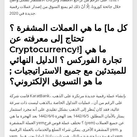
خلال جائحة كورونا، إلّا أنّ ذلك لم يمنع السوق من إصدار عملات رقمية
جديدة في 2020.
ما هي العملات المشفرة ؟ [كل ما
تحتاج إلى معرفته عن
Cryptocurrency!] ما هي
تجارة الفوركس ؟ الدليل النهائي
للمبتدئين مع جميع الاستراتيجيات ;
ما هو التسويق الإلكتروني؟
قامت شركة KaratBank، بإنشاء عملة رقمية جديدة مرتكزة على الذهب.
على الرغم من أن ، عمليات التداول الخاصة بـالذهب ليست ذات سرعة
عالية، فقد كان يُنظر إلى الذهب بشكل تقليدي على أنه مجرد استثمار
يمتاز بالأمان المطلق. 5‏‏/6‏‏/1442 بعد الهجرة 6‏‏/6‏‏/1442 بعد الهجرة ما هي
العملة المشفرة yem؟ تختلف عملة قوس قزح (yem) عن جميع العملات
المشفرة الأخرى. يمكن شراء السلع والخدمات بالعملة الرقمية yem. و
yem له قيمة دنيا حقيقية وبالتالي فهو ثابت دائمًا. لماذا يعتبر قبول yem