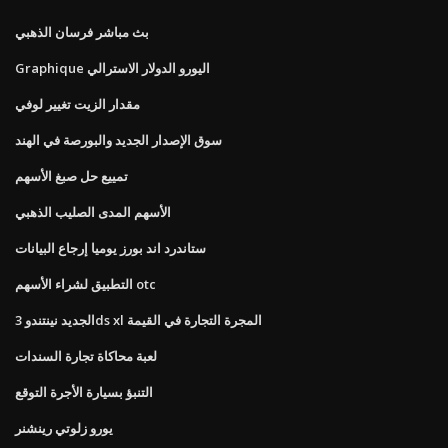
بث مباشر فرسان الذهبي
Graphique اليورو الدولار الاسترالي
مقدار الزيت تغيير لوفي
سوق الإصدار الجديد والبورصة في الهند
تمييع حل صبغ الأسهم
الأسهم المدى الصليب الذهبي
ستاندرد اند بورز يوميا إرجاع البيانات
التطبيق لشراء الأسهم otc
الجديد نينتندو 3ds xl المجرة التجارة في القيمة
لعبة محاكاة تجارة السندات
التنبؤ بسيارة الأجرة التوقع
يورو زلوتي رينشنر