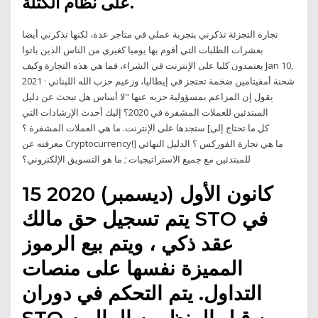
على نظام الكتلة.
تجارة التجزئة تذكرني بتجربة عملي في متاجر عدة، لكنها تذكرني أيضا
بعشرات الطلبات التي أقوم بها يوميا كغيري من الناس الذين باتوا
يعتمدون كليا على الإنترنت في الشراء، فما هي هذه التجارة وكيف Jan 10,
2021 · شحنة أمفيتامين ضخمة تحتجز في إيطاليا، وزعيم حزب الله اللبناني
يقول إن المزاعم بمسؤولية حزبه عنها "لا أساس هل تبحث عن دليل
المبتدئين للعملات المشفرة في 2020؟ إليك أحدث الإرشادات التي
ستجدها على الإنترنت. ما هي العملات المشفرة ؟ [كل ما تحتاج إلى
معرفته عن Cryptocurrency!] ما هي تجارة الفوركس ؟ الدليل النهائي
للمبتدئين مع جميع الاستراتيجيات ; ما هو التسويق الإلكتروني؟
15 كانون الأول (ديسمبر) 2020
يتم تسجيل حق مالك STO في
عقد ذكي ، ويتم بيع الرموز
المميزة نفسها على منصات
التداول. يتم التحكم في دوران
STO من قبل المنظمين الماليين