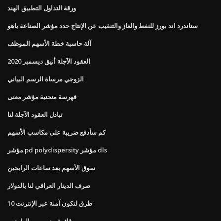
ورقة التداول التطبيق الهند
ستاندرد اند بورز للنفط والغاز والتنقيب عن الإنتاج حدد مؤشر الصناعة ياهو
آلة حاسبة خطة الأسهم الموظف
العقود الآجلة أنيق ديسمبر 2020
الزوجي مرساة الرسم البياني
فهرسة منحنية مؤشر معنى
تبادل العقود الآجلة لنا
كم سأدفع ضريبة على مكاسب الأسهم
مؤشر pd polydispersity مؤشر dls
سوق الأسهم بعد ساعات الرابحين
صرف الدينار العراقي لنا بالدولار
10 طرق لتكون آمنة عبر الإنترنت
قائمة بيني وبين الرابحين