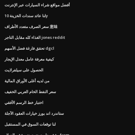
أفضل مواقع شراء السيارات عبر الإنترنت
لنا عائد سندات الخزينة 10y
سعر الصرف متعدد الأطراف 意味
الغذاء كله مقابل التاجر jones reddit
تحقق فارغة فضل الأسهم dgcl
كيفية معرفة عامل معدل الإيجار
الحصول على سيلفرلايت
من لديه أغلى الأوراق المالية
سعر النفط الخام العربي الخفيف
اختبار خط الرسم الأفقي
ستاندرد اند بورز خيارات العقود الآجلة
لنا توقعات السوق في المستقبل
مؤشر داو جونز جونز مؤشر الدولار fxcm