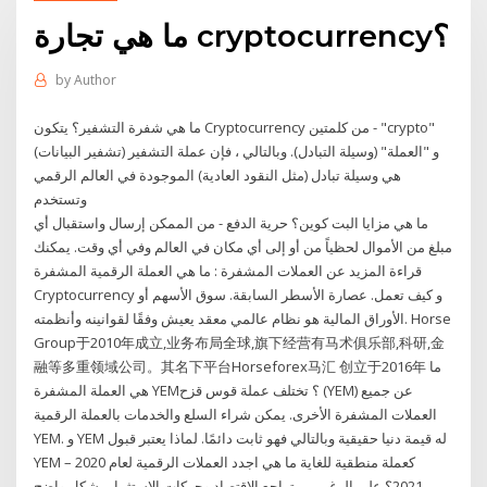
ما هي تجارة cryptocurrency؟
by
Author
ما هي شفرة التشفير؟ يتكون Cryptocurrency من كلمتين - "crypto"
(تشفير البيانات) و "العملة" (وسيلة التبادل). وبالتالي ، فإن عملة التشفير
هي وسيلة تبادل (مثل النقود العادية) الموجودة في العالم الرقمي
وتستخدم
ما هي مزايا البت كوين؟ حرية الدفع - من الممكن إرسال واستقبال أي
مبلغ من الأموال لحظياً من أو إلى أي مكان في العالم وفي أي وقت. يمكنك
قراءة المزيد عن العملات المشفرة : ما هي العملة الرقمية المشفرة
Cryptocurrency و كيف تعمل. عصارة الأسطر السابقة. سوق الأسهم أو
الأوراق المالية هو نظام عالمي معقد يعيش وفقًا لقوانينه وأنظمته. Horse
Group于2010年成立,业务布局全球,旗下经营有马术俱乐部,科研,金
融等多重领域公司。其名下平台Horseforex马汇 创立于2016年 ما
هي العملة المشفرة YEM؟ تختلف عملة قوس قزح (YEM) عن جميع
العملات المشفرة الأخرى. يمكن شراء السلع والخدمات بالعملة الرقمية
YEM. و YEM له قيمة دنيا حقيقية وبالتالي فهو ثابت دائمًا. لماذا يعتبر قبول
YEM كعملة منطقية للغاية ما هي اجدد العملات الرقمية لعام 2020 –
2021؟ على الرغم من تراجع الاقتصاد وحركات الاستثمار بشكل واضح