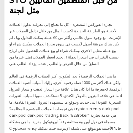
مثل لجنة
تجارة الفوركس المصغرة – كل ما تحتاج إلى معرفته تداول العملات
الأجنبية هو الطريقة الجديدة لكسب المال من خلال تداول العملات عبر
الإنترنت، مع وجود سوق عالمي وأكثر من 60 عملة يمكنك التداول بها ، لم
تكن هناك طريقة أسهل لكسب في سوق تجارة العملات يمكنك شراء او
بيع عملة مقابل الاخرى .يمكنك شراء او بيع عملات للحصول على ارباح
بسبب التغيرات في اسعار العملة ! , تحدد اسعار العملات (مثل غيرها من
السلع) من خلال العرض والطلب , عندما يزداد الطلب على
ما هي العملات الرقمية؟ تعد البتكوين أكبر العملات الرقمية في العالم
ولكن هناك أكثر من 1000عملة رقمية أخرى. وإليك أسباب أهمية العملات
الرقمية. 3-معرفة ما اذا كان هناك علاقة بين اسعار الذهب واسعار البترول
4-ما هى علاقة البترول بالدولار الكندى. 5-نستكشف سويا اسباب التغيرات
السعرية القوية التى حدثت ونتوقع ما سيشهده البترول الفترة القادمة. ما
هي تجمعات العملات المشفرة المظلمة؟ cryptocurrency dark pool
dark pool dark pool trading. Back "B2Broker" هي علامة تجارية
مسجلة في دول أوروبية مختلفة وفقاً لبروتوكول مدريد. ما هي مشكلة
Cryptocurrency حل؟ الأجنبية هو موقع على شبكة الإنترنت حيث يمكنك