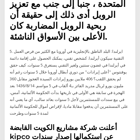
المتحدة ، جنبا إلى جنب مع تعزيز
الروبل أدى ذلك إلى حقيقة أن
ربحية الروبل المضاربة كان
الأعلى بين الأسواق الناشئة.
5. ايرلندا: البلد الناطق بالإنجليزية في أوروبا مع الكثير من فرص العمل
التقنية سيكون أيرلندا. كشخص تقني، يمكنك الحصول على إقامة دائمة
في أيرلندا في غضون سنتين ولغير التقني يستغرق 5 سنوات. كيف حقق
يوفنتوس "أعلى إيرادات" من دوري أبطال أوروبا خلال 5 سنوات رغم أنه
لم يحقق اللقب؟ 406 ملايين يورو إيرادات السيدة العجوز مقابل 360
مليون يورو لريال مدريد الفائز بـ4 ألقاب في 5 مواسم. 14‏‏/8‏‏/1436 بعد
الهجرة في سابقة هي الأولى في تاريخها بدأت الحكومة الألمانية، أمس،
في بيع سندات للمستثمرين لأجل 5 سنوات بعائد سالب، أي ما يعني أنه
على المستثمرين أن يدفعوا مقابلا ماديا، لإقراض أموال للحكومة الألمانية
لمدة 5 سنوات.وطرحت
أعلنت شركة مشاريع الكويت القابضة
kipco عن استكمالها إصدار سندات