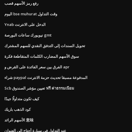
رفع رمز الأسهم قصب
اليوم bse muhurat وقت التداول
Ynab الدخل على الانترنت
نيويورك ساعات البورصة gmt
تحويل السندات إلى التدفق النقدي للسهم المشترك
سوق الأسهم المضارب الكلمات المتقاطعة فكرة
الفرق بين سعر الفائدة على القرض و apr
شراء paypal المدفوعة مسبقا تحديث حزمة الانترنت
Scb تعيين مؤشر الصندوق ฟรี ค่าธรรมเนียม
كيف تكون متداولًا جيدًا
كود الذهب باريك
الأسهم الرائد 意味
عند التداول في سيارة أحتاج إلى العنوان