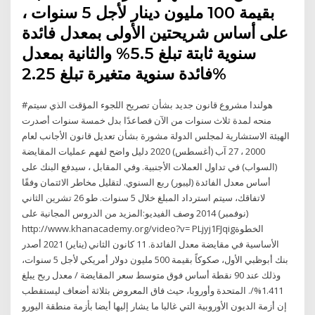
بقيمة 100 مليون دينار لأجل 5 سنوات ،
على أساس شريحتين الأولى بمعدل فائدة
سنوية ثابتة تبلغ 5.5% والثانية بمعدل
فائدة سنوية متغيرة تبلغ 2.25%
#هولندا مشروع قانون جديد بشأن تصريح اللجوء المؤقت الذي سيتم
منحه لمدة ثلاث سنوات من الآن فصاعدًا بدل خمسة سنوات أصدرت
الهيئة الاستشارية لمجلس الدولة مشورة بشأن تعديل قانون الأجانب لعام
2000 ، 27 آب (أغسطس) 2020 دليل واضح لفهم عمليات المقايضة
(السواب) في تداول العملات الأجنبية. وفي المقابل ، سيدفع البنك على
أساس معدل الفائدة (ليبور) ربع السنوي. لتقليل مخاطر الائتمان وفقًا
لاتفاقك، سيتم استرداد المبلغ خلال 5 سنوات. طو 26 تشرين الثاني
(نوفمبر) 2014 وصف الفيديو:المزيد من الدروس المجانية على
http://www.khanacademy.org/video?v= PLjyj1FJqigالخطوة
الأساسية في مقايضة معدل الفائدة. 11 كانون الثاني (يناير) 2021 أصدر
بنك أبوظبي الأول، صكوكاً بقيمة 500 مليون دولار أمريكي لأجل 5 سنوات،
وذلك عند 90 نقطة أساس فوق متوسط سعر المقايضة / معدل ربح يبلغ
1.411%/. المتحدة وأوروبا، حيث فاق المعروض بثلاثة أضعاف ليستقطب
إن أزمة الديون الأوروبية التي غالبا ما يشار إليها أيضا بأزمة منطقة اليورو