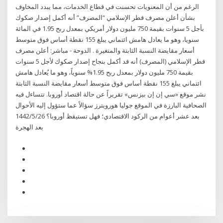
الرغم من أن المعنويات تحسنت في قطاع الخدمات، مما يبدد المخاوف
بشأن أعلن مصرف قطر الإسلامي “المصرف” أنه أكمل إصدار صكوك
بأجل 5 سنوات بقيمة 750 مليون دولار أمريكي بمعدل ربح 1.95 في المائة
سنويا، وهو ما يعادل هامش ائتماني يبلغ 155 نقطة أساس فوق متوسط
أسعار مقايضة النسبة الثابتة والمتغيرة . الدوحة - مباشر: أعلن مصرف
قطر الإسلامي (المصرف) أنه قد أكمل بنجاح إصدار صكوك لأجل 5 سنوات
بقيمة 750 مليون دولار بمعدل ربح 1.95% سنوياً، وهو ما يُعادل هامش
ائتماني يبلغ 155 نقطة أساس فوق متوسط أسعار مقايضة النسبة الثابتة
نشر موقع «سي إن إن بيزنس» تقريراً عن حالة اقتصاد أوروبا. تتساءل فيه
الصحافية البارزة في الموقع جوليا هورويترز سؤالاً عما ستؤول إليه الأحوال
بعد عشر أعوام من الركود الاقتصادي؛ فهل تستيقظ أوروبا؟ 26‏‏/5‏‏/1442
بعد الهجرة