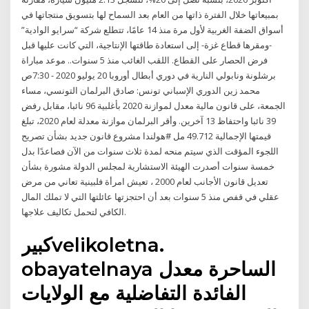
بمبيعاتها خلال الفترة ذاتها من العام بعد السماح لها بتسويق منتجاتها في
أسواق الضفة الغربية لأول مرة منذ 14 عامًا، تتطلع شركة “سرايو الوادية”
-ومقرها قطاع غزة- إلى استعادة طاقتها الإنتاجية، التي كانت عليها قبل
فرض الحصار على القطاع. اللقب الغائب منذ 5 سنوات.. موعد مباراة
برشلونة ونابولي النارية في دوري أبطال أوروبا 20 يوليو 2020 - 7:30ص
محمد زين الدوري الإسباني تونس: صادق البرلمان التونسي، مساء
الجمعة، على قانون مالية معدل لموازنة 2020 بأغلبية 96 نائبا، مقابل رفض
39 نائبا واحتفاظ 13 آخرين. وأقر البرلمان موازنة معدلة لعام 2020، تبلغ
قيمتها الإجمالية 49.712 مل #هولندا مشروع قانون جديد بشأن تصريح
اللجوء المؤقت الذي سيتم منحه لمدة ثلاث سنوات من الآن فصاعدًا بدل
خمسة سنوات أصدرت الهيئة الاستشارية لمجلس الدولة مشورة بشأن
تعديل قانون الأجانب لعام 2000 ، تعيش امرأة فلبينية تعاني من مرض
عقلي في قفص منذ 5 سنوات بعد أن احتجزتها عائلتها التي لا تملك المال
الكافي لتحمل تكاليف علاجها.
كبيرvelikoletna.
obayatelnaya الساحرة معدل
الفائدة التفاضلية مع الولايات