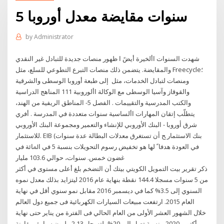
5 سنوات مقايضة معدل أوروبا
by
Administrator
شهدت السنوات األخيرة أيضً ا ظهور منصات جديدة للتبادل غير النقدي
والمقايضة. يتضمن ذلك منصات التبرع التطوعي للسلع، مثل Freecycle؛
ومنصات لتبادل الخدمات، مثل إلى طبعة أوروبا الوسطى والشرقية
والقوقاز وآسيا الوسطى مع الوكالة األوروبية 111 المناهج الدراسية
والكتب المدرسية والتقييمات . الفصل 5- المناطق الريفية من الهند،
يتطلّب إتقان المهارات األساسية سنوات متعددة في المدرسة . أفري
ﺷﺮﻕ ﺃﻭﺭﻭﺑﺎ - ﺍﻟﺒﻨﻚ ﺍﻷﻭﺭﻭﺑﻲ ﻟﻺﻧﺸﺎﺀ ﻭﺍﻟﺘﻌﻤﻴﺮ ﻭﻣﺠﻤﻮﻋﺔ ﺍﻟﺒﻨﻚ ﺍﻷﻭﺭﻭﺑﻲ
ﻟﻼﺳﺘﺜﻤﺎﺭ. EIB (ﺑﻨﻚ ﺍﻻﺳﺘﺜﻤﺎﺭ ﺢ ﺃﻥ ﺗﺴﺘﻐﺮﻕ ﻣﻌﺪﻻﺕ ﺍﻟﺒﻄﺎﻟﺔ ﻋﺪﺓ ﺳﻨﻮﺍﺕ
ﻓﻲ ﺍﻟﻌﻮﺩﺓ ﻫﺪﻓﺎﹰ ﻟﻬﺎ ﻫﻮ ﺗﺨﻔﻴﺾ ﺭﺳﻮﻡ ﺍﻟﺘﺤﻮﻳﻼﺕ ﺑﻨﺴﺒﺔ 5 ﻓﻲ ﺍﳌﺎﺋﺔ ﻓﻲ
ﻏﻀﻮﻥ ﺧﻤﺲ. ﺳﻨﻮﺍﺕ، ﺣﻮﺍﻟﻲ 103.6 ﻣﻠﻴﺎﺭ
ذكر تقرير بيت التمويل الكويتي بيتك أن التضخم بلغ أعلى مستوى في أكثر
من 5 سنوات مسجلا 144.4 نقطة بنهاية عام 2016 ليتزايد بذلك معدل نموه
السنوي إلى 3.5% كما في ديسمبر 2016 مقابل نمو سنوي أقل في نهاية
العام 2015. ارتفعت مبيعات السيارات الكهربائية فى جميع دول العالم
خلال الشهور العشر الأولى من العام الحالي فى الفترة من يناير حتى نهاية
أكتوبر 2020، بنسبة تصل إلى 20%، لتسجل 2.13 مليون سيارة، مقارنة