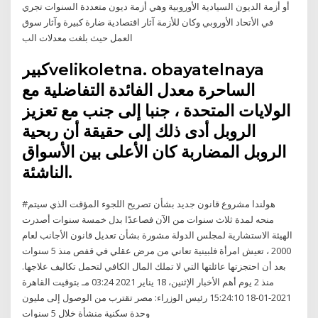
أو أزمة الديون السيادية الأوروبية وهي أزمة ديون متعددة السنوات تجري
في الأتحاد الأوروبي وكان للأزمة آثار اقتصادية ضارة كبيرة وآثار سوق
العمل حيث بلغت معدلات الب
كبيرvelikoletna. obayatelnaya
الساحرة معدل الفائدة التفاضلية مع
الولايات المتحدة ، جنبا إلى جنب مع تعزيز
الروبل أدى ذلك إلى حقيقة أن ربحية
الروبل المضاربة كان الأعلى بين الأسواق
الناشئة.
#هولندا مشروع قانون جديد بشأن تصريح اللجوء المؤقت الذي سيتم
منحه لمدة ثلاث سنوات من الآن فصاعدًا بدل خمسة سنوات أصدرت
الهيئة الاستشارية لمجلس الدولة مشورة بشأن تعديل قانون الأجانب لعام
2000 ، تعيش امرأة فلبينية تعاني من مرض عقلي في قفص منذ 5 سنوات
بعد أن احتجزتها عائلتها التي لا تملك المال الكافي لتحمل تكاليف علاجها.
منذ 2 يوم أهم الأخبار الإثنين، 18 يناير 2021 03:24 مـ بتوقيت القاهرة
2021-01-18 15:24:10 رئيس الوزراء: مصر تقترب من الوصول إلى مليون
وحدة سكنية منشأة خلال 5 سنوات