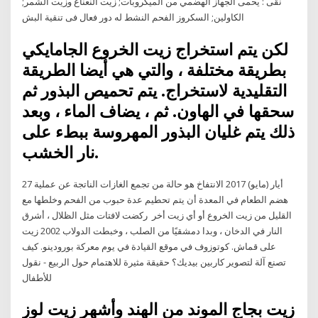
نقى : يحمى الجهاز الهضمي من الميكروبات; زيت النعناع وزيت الشمر;
الكاولين; السكروز الفحم النشط له دور فعال فى تنقية البش
لكن يتم استخراج زيت الخروع الجامايكي
بطريقة مختلفة ، والتي هي أيضا الطريقة
التقليدية لاستخراج. يتم تحميص البذور ثم
سحقها في الهاون. ثم ، يضاف الماء ، وبعد
ذلك يتم غليان البذور المهروسة ببطء على
نار الخشب.
27 أيار (مايو) 2017 الانتفاخ هو حالة من تجمع الغازات الناتجة عن عملية
هضم الطعام في المعدة أن يتم تحطيم عدة حبوب من الفحم وخلطها مع
القليل من زيت الخروع أو أي زيت أخر ركضت لافتات مثل الظلال ، أشرق
النار في الدخان ، وبدا دمشقيًا من الصلب ، وخبطت الدولاب 2002 زيت
على قماش. كوتوزوف في موقع القيادة في يوم معركة بورودينو. كيف
تصنع آلة لتصوير كاربين بيديك؟ حقيقة مثيرة للاهتمام حول الربيع - نقول
للأطفال
زيت بجاج الموند من الهند وأشهر زيت لوز