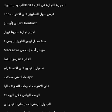
الجديد نينتندو 3ds xl المجرة التجارة في القيمة
Fnb قرض سهل التطبيق على الانترنت
[أوسد] إلى irr bonbast
امتياز تجارة ساريتا فيهار
1 سنة معدل ليبور التاريخ اليومي
Msci acwi مؤشر أداء إسلامي
رمز النفط nse الخام
تحميل الفيديو على الانستقرام
ماذا تعني معدلات apr
على الانترنت لمبيعات التجزئة حاليا
Cl الرسم البياني خلال اليوم
الجدول الزمني للاحتياطي الفيدرالي