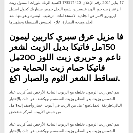
17 يناير 2021, رقم الإعلان: 173571420 اكسيد الزنك بلورات المنتول زيت
الزعتر زيت جوز الهند غليسرين شمع النحل حمض ستياريك كحول استيل
ايزوبرو, الامراض الجلدية الاستخدامات : ترطيب البشرة ونعومتها. شد
الجلد ومنحه النضارة. علاج الخدوش البسيطة وتطهيرها.
فا مزيل عرق سبري كاربين ليمون
150مل فاتيكا بديل الزيت لشعر
ناعم و حريري زيت اللوز 200مل
فاتيكا حمام زيت الحماية من
تساقط الشعر الثوم والصبار 1كغ.
يتم غش زيت الزيتون بخلطه مع الزيوت النباتية الأرخص ثمناً كزيت عباد
الشمس وزيت بذر القطن وزيت السمسم .ويكشف عن ذلك بالإختبار
التالي:طريقة العمل:ضع1 مل من الزيت في أنبوب اختبار وأضف إليه1 مل
من حمض الآزوت المركز خضخض
يتم غش زيت الزيتون بخلطه مع الزيوت النباتية الأرخص ثمناً كزيت عباد
الشمس وزيت بذر القطن وزيت السمسم .ويكشف عن ذلك بالإختبار