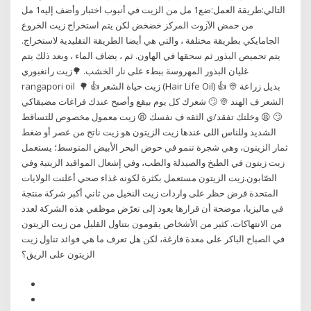
التالي:طريقة العمل:ضع1 مل من الزيت في أنبوب اختبار وأضف إليه1 مل
من حمض الآزوت المركز خضخض لكن يتم استخراج زيت الخروع
الجامايكي بطريقة مختلفة ، والتي هي أيضا الطريقة التقليدية لاستخراج.
يتم تحميص البذور ثم سحقها في الهاون. ثم ، يضاف الماء ، وبعد ذلك يتم
غليان البذور المهروسة ببطء على نار الخشب. 🌳زيت رانغبوري
rangapori oil ⁦ 🌳 👍 زيت حياة الشعر (Hair Life Oil)⁦ 👍 👳 بديل زراعة
الشعر ف الهند 👳 🙄 شعرك كل يوم بيقع وأصبح عندك فراغات مضيقاكي
🙄 😫 وخلتك تفقد/ي الثقه ف نفسك 😫 زيت معمول مخصوص للتساقط
الشديد وللناس اللى عندها زيت الزيتون هو زيت ناتج من عصر أو ضغط
ثمار الزيتون، وهي شجرة تنمو في حوض البحر الأبيض المتوسط؛ يستعمل
زيت زيتون في الطبخ والصيدلة والطب، وفي إشعال المواقيد الزيتية وفي
الصّابون.زيت الزيتون مستعمل بكثرة لكونه غذاء صحي أعلنت الولايات
المتحدة فرض حظر على واردات زيت النخيل من ثاني أكبر شركة منتجة
في ماليزيا، موضحة أن قرارها يعود إلى تعرّض موظفي هذه الشركة لعدد
من الانتهاكات. كثير من الأشخاص يقومون بتناول القليل من زيت الزيتون
في الصباح الباكر على معدة فارغة، لكن هل تعرف ما هي فوائد تناول زيت
الزيتون على الريق؟