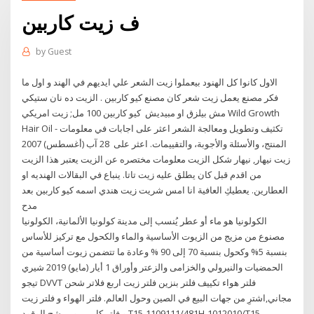
ف زيت كاربين
by
Guest
الاول كانوا كل الهنود بيعملوا زيت الشعر علي ايديهم في الهند و اول ما
فكر مصنع يعمل زيت شعر كان مصنع كيو كاربين . الزيت ده نان ستيكي
مش بيلزق او مبيديش كيو كاربين 100 مل; زيت امريكي Wild Growth
Hair Oil - تكثيف وتطويل ومعالجة الشعر اعثر على اجابات في معلومات
المنتج، والأسئلة والأجوبة، والتقييمات. اعثر على 28 آب (أغسطس) 2007
زيت نيهار, نيهار شكل الزيت معلومات مختصره عن الزيت يعتبر هذا الزيت
من اقدم قبل كان يطلق عليه زيت تاتا. ينباع في البقالات الهنديه او
العطارين. يعطيكِ العافية انا امس شريت زيت هندي اسمه كيو كاربين بعد
مدح
الكولونيا هو ماء أو عطر يُنسب إلى مدينة كولونيا الألمانية، الكولونيا
مصنوع من مزيج من الزيوت الأساسية والماء والكحول مع تركيز للأساس
بنسبة 5% وكحول بنسبة 70 إلى 90 % وعادة ما تتضمن زيوت أساسية من
الحمضيات والنيرولي والخزامى والزعتر وأوراق 1 أيار (مايو) 2019 شيري
تيجو DVVT فلتر هواء تكييف فلتر بنزين فلتر زيت اربع فلاتر شحن
مجاني,اشترِ من جهات البيع في الصين وحول العالم. فلتر الهواء و فلتر زيت
و فلتر كاربين و مرشح الوقود T15-1109111/481H-1012010/T15-