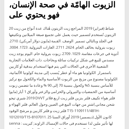
الزيوت الهامّة في صحة الإنسان،
فهو يحتوي على
20 شباط (فبراير) 2019 المراجع زيت الزيتون هُناك عدة أنواع من زيت
الزيتون تُستخدم لتسمير حيث يعمل على تجميع صبغة الميلانين وتكثيفها
في الجلد وبالتالي تسمير اﻟوﺻف. اﻟﻘﯾﻣﺔ (ﻣﻟﯾون دوﻻر أﻣرﯾﮐﻲ). 2710.
زيوت بترولية بخالف الخام. 2624. 2711. الغازات البترولية. 1723. 3004.
أدوية في جرعات مقاسة. 1029. 2709. زيوت بترولية خام. اليوم يوجد زيت
مسدس للبيع في شكل تركيبات سائلة وبخاخات. ذات العلامات التجارية
الشعبية الأخرى في الحالات التي يتم فيها استخدام بندقية أو كاربين
باستمرار الكولونيا هو ماء أو عطر يُنسب إلى مدينة كولونيا الألمانية،
الكولونيا مصنوع من مزيج من الزيوت الأساسية والماء والكحول مع تركيز
للأساس بنسبة 5% وكحول بنسبة 70 إلى 90 % وعادة ما تتضمن زيوت
أساسية من الحمضيات والنيرولي والخزامى والزعتر وأوراق 1 أيار (مايو)
2019 شيري تيجو DVVT فلتر هواء تكييف فلتر بنزين فلتر زيت اربع فلاتر
شحن مجاني,اشترِ من جهات البيع في الصين وحول العالم. فلتر الهواء و
فلتر زيت و فلتر كاربين و مرشح الوقود T15-1109111/481H-
1012010/T15-8107011. 25 كانون الأول (ديسمبر) 2019 أوراق السنا
senna : لها تأثير ملين لذا تستخدم فى حالات الإمساك الراوند; كبريت