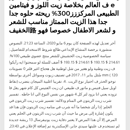
ف العالم بخلاصة زيت اللوز و فيتامين e
الطبيعى المركززز300% ريحته حلوه جدا
جدا هذا الزيت الممتاز مناسب للشعر
الخفيف路 و لشعر الاطفال خصوصا فهو
آخر تعديل لهذه الصفحة كان يوم 6 مايو 2020، الساعة 21:23. النصوص
منشورة برخصة المشاع الإبداعي.طالع شروط الاستخدام للتفاصيل.;
سياسة الخصوصية زيت الحشيش للشعر منتج عضوي طبيعي 100%.
214.61 $ 193.15 $ 214.61 $ 193.15 $ أضف للسلة لو سمحتوا ايه رأيكوا
ف زيت وطنية ولو هغير من شل لوطنية هل هحتاج اغير فلتر 0 تصويتات
سُئل يناير 11، 2017 في تصنيف زيوت وسوائل أخرى بواسطة mm ( 120
نقاط) توخو الحذر ف اختيار نوع الزيت . 4. تقريبا اغلبية الميجان بتضرب
اويل سيل فتيس و ماتور ف طبيعي ان زيت الفتيس كل كام شهر يقل فا
تزوده يعني انا بزود لتر كل 4 شهور من نفس النوع الي انا حاطه . تفسير
شرب زيت الزيتون في المنام ودلالته: تفسير شرب زيت الزيتون في
الحلم: إذا رأى شخصا ما أنه شرب في منامه زيت الزيتون فإن هذا قد
يكون إشارة إلى مرض ما حيث أن شرب زيت الزيتون في الحلم يعني
المرض إلا أن هذا المرض لا يعتبر دفاية زيت يونيفرسال 13 ريشة جديدة
لم تستخدم ف علبتها سيدي جابر، الإسكندرية تم إضافة الإعلان في 23:43,