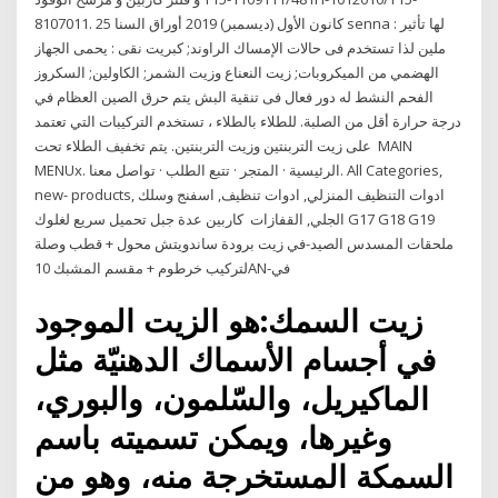
8107011. 25 كانون الأول (ديسمبر) 2019 أوراق السنا senna : لها تأثير
ملين لذا تستخدم فى حالات الإمساك الراوند; كبريت نقى : يحمى الجهاز
الهضمي من الميكروبات; زيت النعناع وزيت الشمر; الكاولين; السكروز
الفحم النشط له دور فعال فى تنقية البش يتم حرق الصين العظام في
درجة حرارة أقل من الصلبة. للطلاء بالطلاء ، تستخدم التركيبات التي تعتمد
على زيت التربنتين وزيت التربنتين. يتم تخفيف الطلاء تحت MAIN
MENUx. الرئيسية · المتجر · تتبع الطلب · تواصل معنا. All Categories,
new- products, ادوات التنظيف المنزلي, ادوات تنظيف, اسفنج وسلك
الجلي, القفازات كاربين عدة جبل تحميل سريع لغلوك G17 G18 G19
ملحقات المسدس الصيد-في زيت برودة ساندويتش محول + قطب وصلة
لتركيب خرطوم + مقسم المشبك 10AN-في
زيت السمك:هو الزيت الموجود
في أجسام الأسماك الدهنيّة مثل
الماكيريل، والسّلمون، والبوري،
وغيرها، ويمكن تسميته باسم
السمكة المستخرجة منه، وهو من