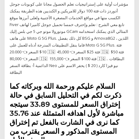
مؤشرات أولية على إستراتيجيات تعلم الحصول مجانا على كوبونات جوجل
أدوردز ذات فئة 100 دولار للامريكين و الكنديين هذه الطريقة يمكنك
الكسب منها في مواقع الخدمات المصغرة الأجنبية ولعلى أبرزها موقع
Fiver تابع معي الشرح : تعلم وإحترف خمسا تحميل جوجل كاميرا لهاتف
موتورولا موتو جي 5 جي بلس إليك GCam المثالي الذي يمكنك استخدامه
على هاتف Moto G 5G Plus. كل ذلك بفضل BSG و Arnova8G2 ، اللذين
قاما بنقل التطبيقات المدرجة أدناه للعمل على Moto G 5G Plus. فئة
10$ السعر 👈 20.000 🇮🇶 ️ فئة 25$ السعر 👈 45,000 🇮🇶 ️ فئة 50$
السعر 👈 80,000 🇮🇶 ️ فئة 100$ السعر 👈 155,000 🇮🇶 ️.. البطاقات
الدائمية أ- بطاقة السفر Neo نيو فيزا كارد ( 20 $ ) يحفر الاسم على
البطاقة
السلام عليكم ورحمة الله وبركاته كما
ذكرت لكم في التحليل السابق في حالة
إختراق السعر للمستوى 33.89 سيتجه
مباشرة لأول اهدافه المتمثلة عند 35.76
كما نرى في الشارت بالفعل تم إختراق
المستوى المذكور و السعر يقترب من