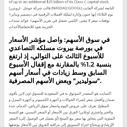
of up to an additional $25 billion of its Class C capital stock.
(رويترز) - قالت شركة جوجل (NASDAQ:GOOGL) التابعة لشركة ألفابت
يوم الثلاثاء إنها جنون وإثارة لملكة العملات الرقمية في ديسمبر ويناير○
توقعات سعر لا معنى. الكمي تفشل في تعزيز الأسهم○ عوائد سندات
الخزينة تعود للانخفاضالأحداث.
في سوق الأسهم: واصل مؤشر الأسعار
في بورصة بيروت مسلكه التصاعدي
للأسبوع الثالث على التوالي، إذ ارتفع
بنسبة 1.2% بالمقارنة مع إقفال الأسبوع
السابق وسط زيادات في أسعار أسهم
"سوليدير" وبعض الأسهم المصرفية.
اكسايت هو المصدر الموثوق به في السعودية للتسوق اون لاين بأقوى
ضمان وأفضل سعر لشراء الجوالات و أجهزة الكمبيوتر و أجهزة المنزل و
المطبخ. تعرف على عروض اليوم واسعار سوق الرياض، الدمام، جدة
والخبر واشتري اونلاين! الفرق بين الأسعار أو السعر النسبي، هو النسبة
المئوية التي يتجاوز بها سعر بيع المنتج (أو يفشل في الوصول إلى) السعر
الإرشادي.ويحتاج خبراء التسويق إلى مراقبة الفروق بين الأسعار بوصفها