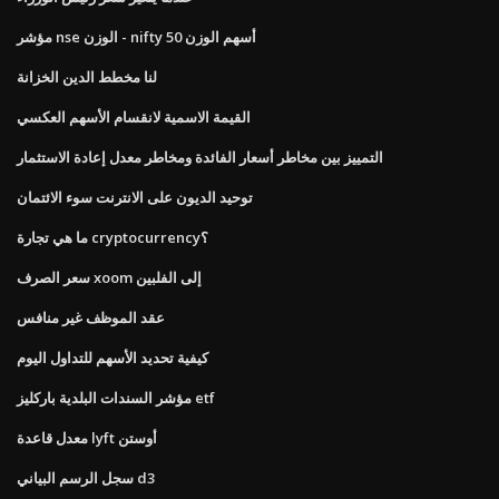
مؤشر nse الوزن - nifty 50 أسهم الوزن
لنا مخطط الدين الخزانة
القيمة الاسمية لانقسام الأسهم العكسي
التمييز بين مخاطر أسعار الفائدة ومخاطر معدل إعادة الاستثمار
توحيد الديون على الانترنت سوء الائتمان
ما هي تجارة cryptocurrency؟
سعر الصرف xoom إلى الفلبين
عقد الموظف غير منافس
كيفية تحديد الأسهم للتداول اليوم
مؤشر السندات البلدية باركليز etf
معدل قاعدة lyft أوستن
سجل الرسم البياني d3