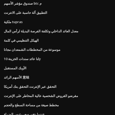
صندوق مؤشر الأسهم btc م
التطبيق آلة حاسبة على الانترنت
ملكية tupras
معدل العائد الداخلي وتكلفة الفرصة البديلة لرأس المال
الهيكل التنظيمي في كلمة
موسوعة من المخططات الشمعدان مجانا
لنا عائد سندات الخزينة 10y
الأوبك المستقبل
الأسهم الرائد 意味
التحقق عبر الإنترنت التحقق بنك أمريكا
مقرضو القروض الشخصية عالية المخاطر على الإنترنت
مخطط صيغة من مساحة السطح والحجم
عندما يتغير سعر رئيس الوزراء