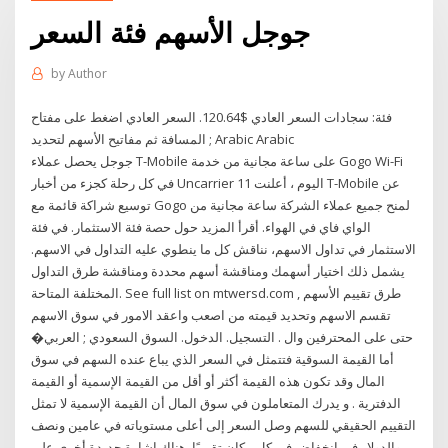
جوجل الأسهم فئة السعر
by
Author
فئة: سجادات السعر العادي $120.64. السعر العادي اضغط على مفتاح
المسافة ثم مفاتيح الأسهم لتحديد ; Arabic Arabic
جوجل يحصل عملاء T-Mobile على ساعة مجانية من خدمة Gogo Wi-Fi
في كل رحلة كجزء من أخبار Uncarrier 11 اليوم ، أعلنت T-Mobile عن
توسيع شراكة قائمة مع Gogo لمنح جميع عملاء الشركة ساعة مجانية من
الواي فاي في الهواء. أقرأ المزيد حول حصة فئة الاستثمار. في فئة
الاستثمار في تداول الاسهم، نناقش كل ما ينطوي عليه التداول في الاسهم.
يشمل ذلك اختيار أسهمك ومناقشة أسهم محددة ومناقشة طرق التداول
المختلفة المتاحة. See full list on mtwersd.com طرق تقييم الأسهم ,
تقسم الاسهم وتحديد قيمته من اصعب واعقد الامور في سوق الاسهم
حتى على المحترفين وال . التسجيل. الدخول. السوق السعودي ; العربي�
أما القيمة السوقية فتتمثل في السعر الذي يباع عنده السهم في سوق
المال وقد تكون هذه القيمة أكثر أو أقل من القيمة الإسمية أو القيمة
الدفترية . و يدرك المتعاملون في سوق المال أن القيمة الإسمية لا تمثل
التقييم الحقيقي للسهم وصل السعر إلى أعلى مستوياته في عامين ونصف
والدولار في انخفاض في كل مكان تقريبًا. هناك إشارة جديدة أخرى على