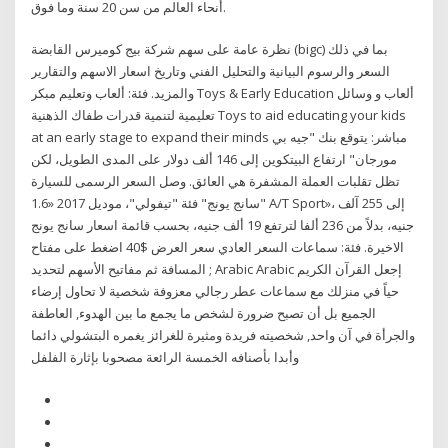
أنحاء العالم من سن 20 سنة وما فوق.
نظرة عامة على سهم شركة بيج كوميرس القابضة (bigc) بما في ذلك
السعر والرسوم البيانية والتحليل الفني وتاريخ اسعار الاسهم والتقارير
والمزيد. فئة: ألعاب وتعليم مبكر Toys & Early Education ألعاب و وسائل
تعليمية لتنمية قدرات طفاك الذهنية Toys to aid educating your kids
at an early stage to expand their minds مباشر: يتوقع بنك "جيه بي
مورجان" ارتفاع البيتكوين إلى 146 ألف دولار على المدى الطويل، لكن
تظل تقلبات العملة المشفرة هي العائق. وصل السعر الرسمى للسيارة
"سانج يونج" فئة "تيفولي"، موديل 2017 «1.6 A/T Sport»، إلى 255 آلف
جنيه، بدلاً من 236 ألفا لترتفع 19 ألف جنيه، بحسب قائمة اسعار سانج يونج
الاخيرة. فئة: سماعات السعر العادي سعر العرض $40 اضغط على مفتاح
المسافة ثم مفاتيح الأسهم لتحديد ; Arabic Arabic إجعل القرآن الكريم
حياً في منزلك مع سماعات عطر رجالي معزوفة شخصية لا تحاول إرضاء
الجميع بل أن تصبح ضرورة لشخص ما يجمع ما بين الهدوء, العاطفة
والجرأة في آن واحد, شخصيته فريدة ومثيرة للغرائز يغمره البتشولي دائما
وأبدا بأصنافه الخمسة الرائعة مصحوبا بإثارة الفلفل