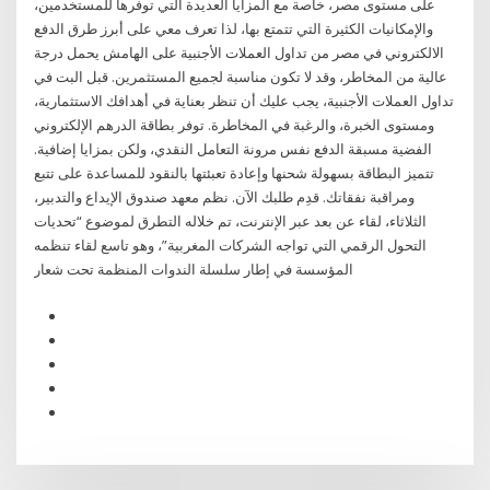
على مستوى مصر، خاصة مع المزايا العديدة التي توفرها للمستخدمين،
والإمكانيات الكثيرة التي تتمتع بها، لذا تعرف معي على أبرز طرق الدفع
الالكتروني في مصر من تداول العملات الأجنبية على الهامش يحمل درجة
عالية من المخاطر، وقد لا تكون مناسبة لجميع المستثمرين. قبل البت في
تداول العملات الأجنبية، يجب عليك أن تنظر بعناية في أهدافك الاستثمارية،
ومستوى الخبرة، والرغبة في المخاطرة. توفر بطاقة الدرهم الإلكتروني
الفضية مسبقة الدفع نفس مرونة التعامل النقدي، ولكن بمزايا إضافية.
تتميز البطاقة بسهولة شحنها وإعادة تعبئتها بالنقود للمساعدة على تتبع
ومراقبة نفقاتك. قدِم طلبك الآن. نظم معهد صندوق الإيداع والتدبير،
الثلاثاء، لقاء عن بعد عبر الإنترنت، تم خلاله التطرق لموضوع “تحديات
التحول الرقمي التي تواجه الشركات المغربية”، وهو تاسع لقاء تنظمه
المؤسسة في إطار سلسلة الندوات المنظمة تحت شعار