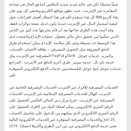
شيئًا صحيحًا. لكن في عالم شديد شديد التنافس كما هو الحال في صناعة
المقامرة عبر الإنترنت ، حيث تظهر مواقع الكازينو وتختفي كل يوم، فإن
بقاء كازينو 888 كل هذا سنقدم لكم في هذا المقال أفضل اقتراحات حول
كيفية استثمار المال عبر الإنترنت عندما يكون لديك بضعة دولارات فقط.
وقد أثبتت هذه الطرق نجاحها بعد أن قام بتجربتها عدد كبير من الناس
الذين تمكنوا من تحقيق دخلٍ مالي معقول. عمليات الإيداع والسحب لدى
هذا الوسيط جد بسيطة وتتم بكل سلاسة. للإيداع يمكن استخدام طرق
الدفع المعروفة مثل التحويل المصرفي – بطاقة الائتمان -الخدمات
المصرفية عبر الإنترنت مثل PayPal وSkrill والمزيد. خدمات جوجل .
خدمة باي بال . خدمة بيونير . طرق أخرى للدفع عبر الإنترنت . المراجع
خدمات جوجل يُتيح جوجل للمُستخدمين خدمات الدفع الإلكتروني المتوفرة
على
الخدمات المصرفية للأفراد عبر الإنترنت الخدمات المصرفية الخاصة عبر
الإنترنت الهلال للخدمات المصرفية الإسلامية عبر الإنترنت الخدمات
المصرفية عبر الإنترنت – فرع مركز دبي المالي العالمي الحصول على
الرقم السري الالكتروني. يمكن لعملاء البنك من الافراد الحصول على
الرقم السري الالكتروني الذي يمكنهم من الدخول على تفاصيل الحساب
والخدمات المصرفية المتوفرة عبر الخدمات الالكترونية التالية: Jun 20,
2019 · تعتبر خدمة الدفع الالكتروني من بين أبرز الطرق وأكثرها انتشارًا