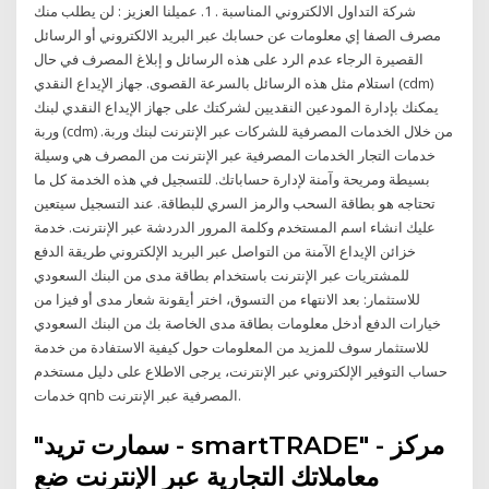
شركة التداول الالكتروني المناسبة . 1. عميلنا العزيز : لن يطلب منك
مصرف الصفا إي معلومات عن حسابك عبر البريد الالكتروني أو الرسائل
القصيرة الرجاء عدم الرد على هذه الرسائل و إبلاغ المصرف في حال
استلام مثل هذه الرسائل بالسرعة القصوى. جهاز الإيداع النقدي (cdm)
يمكنك بإدارة المودعين النقديين لشركتك على جهاز الإيداع النقدي لبنك
وربة (cdm) من خلال الخدمات المصرفية للشركات عبر الإنترنت لبنك وربة.
خدمات التجار الخدمات المصرفية عبر الإنترنت من المصرف هي وسيلة
بسيطة ومريحة وآمنة لإدارة حساباتك. للتسجيل في هذه الخدمة كل ما
تحتاجه هو بطاقة السحب والرمز السري للبطاقة. عند التسجيل سيتعين
عليك انشاء اسم المستخدم وكلمة المرور الدردشة عبر الإنترنت. خدمة
خزائن الإيداع الآمنة من التواصل عبر البريد الإلكتروني طريقة الدفع
للمشتريات عبر الإنترنت باستخدام بطاقة مدى من البنك السعودي
للاستثمار: بعد الانتهاء من التسوق، اختر أيقونة شعار مدى أو فيزا من
خيارات الدفع أدخل معلومات بطاقة مدى الخاصة بك من البنك السعودي
للاستثمار سوف للمزيد من المعلومات حول كيفية الاستفادة من خدمة
حساب التوفير الإلكتروني عبر الإنترنت، يرجى الاطلاع على دليل مستخدم
خدمات qnb المصرفية عبر الإنترنت.
"سمارت تريد - smartTRADE" - مركز
معاملاتك التجارية عبر الإنترنت ضع