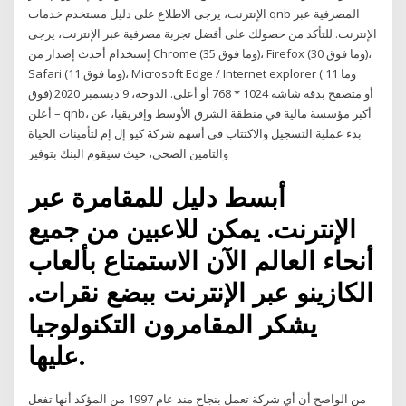
الإنترنت، يرجى الاطلاع على دليل مستخدم خدمات qnb المصرفية عبر
الإنترنت. للتأكد من حصولك على أفضل تجربة مصرفية عبر الإنترنت، يرجى
إستخدام أحدث إصدار من Chrome (35 وما فوق)، Firefox (30 وما فوق)،
Safari (11 وما فوق)، Microsoft Edge / Internet explorer ( 11 وما
فوق) أو متصفح بدقة شاشة 1024 * 768 أو أعلى. الدوحة، 9 ديسمبر 2020
– أعلن qnb، أكبر مؤسسة مالية في منطقة الشرق الأوسط وإفريقيا، عن
بدء عملية التسجيل والاكتتاب في أسهم شركة كيو إل إم لتأمينات الحياة
والتامين الصحي، حيث سيقوم البنك بتوفير
أبسط دليل للمقامرة عبر
الإنترنت. يمكن للاعبين من جميع
أنحاء العالم الآن الاستمتاع بألعاب
الكازينو عبر الإنترنت ببضع نقرات.
يشكر المقامرون التكنولوجيا
عليها.
من الواضح أن أي شركة تعمل بنجاح منذ عام 1997 من المؤكد أنها تفعل