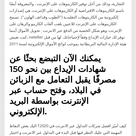
التجارية، وذلك من أجل توفير الكازينوهات على الإنترنت ، والمعروفة أيضًا
باسم الكازينوهات الافتراضية أو الكازينوهات على الإنترنت، هي إصدارات
إلكترونية من الكازينوهات التقليدية ("الطوب وقذائف الهاون"). تسمح
الكازينوهات على الإنترنت للاعبين بلعب ألعاب الكازينو والرهان على
الإنترنت. وهو شكل الخصبة من الدفع عبر الانترنت ; تحويل الأموال أينما
كنت تعيش، neteller توفر لك خيارات الإيداع وفقاً لإحتياجاتك. لها من قبل
هيئة الإدارة المالية البريطانية بموجب لوائح الأموال الإلكترونية لسنة 2011
يمكنك الآن التبضع بحثًا عن
شهادات الإيداع بين نحو 150
مصرفًا يقبل التعامل مع الزبائن
في البلاد، وفتح حساب عبر
الإنترنت بواسطة البريد
الإلكتروني.
كيف أميّز افضل شركات التداول عبر الانترنت في 2020؟ اليك بعض النقاط
المهمة التي عليك النظر فيها قبل البدء في التداول عبر الانترنت و اختيار