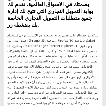
بصمتك في الاسواق العالمية. نقدم لك
بوابة التمويل التجاري التي تتيح لك إدارة
جميع متطلبات التمويل التجاري الخاصة
بك بضغطة زر.
للتأكد من حصولك على أفضل تجربة مصرفية عبر الإنترنت، يرجى إستخدام
أحدث إصدار من Chrome (35 وما فوق)، Firefox (30 وما فوق)، Safari
(11 وما فوق)، Microsoft Edge / Internet explorer ( 11 وما فوق) أو
متصفح بدقة شاشة 1024 * 768 أو أعلى. بطاقة الإيداع الخاصة بالشركات
الموقع الإلكتروني View complete sitemap. خدمات الأفراد. الحسابات;
تقييد استخدام بطاقة الخصم في الخارج الخدمات المصرفية عبر الانترنت.
الخدمات المصرفية عبر الرسائل أصبح بإمكانك الآن فتح حساب توفير
إلكتروني بمجرد النقر على "أداة التوفير". يتيح لك هذا الحساب تحويل
الأموال وإدارتها من خلال قنوات خدماتنا المصرفية عبر الإنترنت وأجهزة
الصراف الآلي الخاصة بنا دون الحاجة إلى زيارة أيّ جهاز الإيداع النقدي
(cdm) يمكنك بإدارة المودعين النقديين لشركتك على جهاز الإيداع النقدي
لبنك وربة (cdm) من خلال الخدمات المصرفية للشركات عبر الإنترنت لبنك
وربة. خدمات التجار كتبت- منال المصري: أعلنت شركة رصيدي عقد شراكة
مع شركة أمان للمدفوعات الإلكترونية لتمكين مستخدمي محفظتها