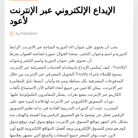
الإيداع الإلكتروني عبر الإنترنت
لأعود
by
Publisher
الدورية المتاحة عبر الانترنت: الرابط url يجب أن يحتوي على عنوان
الدورية و اسم وعنوان الناشر. نسخة الجوال: صورة لشاشة العنوان شرط
أن تحتوي على عنوان الدورية واسم الناشر وعنوانه.
كيف يُمكنني الإيداع باستخدام الخدمات المصرفية عبر الإنترنت - Trustly؟
التحويل المصرفي عبر الإنترنت من خلال Trustly يسمح للعُملاء بإجراء
المدفوعات المصرفية بكل بساطة وسرعة وأمان. أبسط دليل للمقامرة
عبر الإنترنت. يمكن للاعبين من جميع أنحاء العالم الآن الاستمتاع بألعاب
الكازينو عبر الإنترنت ببضع نقرات. يشكر المقامرون التكنولوجيا عليها.
دورات التسويق الالكتروني عبر الانترنت لها فائدة كبيرة تعود على
المتدرب. حيث ان الدورات التدريبية العادية في بداية تعليم التسويق
الرقمي تغفل عن توضيح ما هو التسويق الرقمي وما اهميته والهدف منه
بشكل عام. اشهر مواقع التسوق عبر الانترنت موقع سوق كوم. موقع سوق
كوم هو متجر للتسوق الإلكتروني ويعد أفضل المواقع الإلكترونية للبيع أون
لاين، حيث يوفر المتجر جميع المنتجات والسلع التي تشتهر بعلامتها