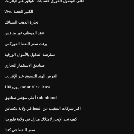
أعلى الوصول الفوري حسابات التوفير عبر الإنترنت
Wvu الكثير الفضة
تجارة الذهب السبائك
عقد الموظف غير منافس
برنت سعر النفط الفوركس
ممارسة التداول بالأموال الورقية
صناديق الاستثمار التجاري
الغرض الهند للتسوق عبر الإنترنت
100 يورو kadar türk lirası
أعلى مؤشر صناديق robinhood
اكبر شركات التنقيب عن النفط في ولاية تكساس
كيف تجد الإيجار لامتلاك منازل في ولاية فلوريدا
سعر النفط في كندا