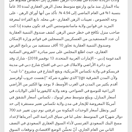
بناء المنازل منذ مايو، وارتفع متوسط معدل الرهن العقاري لمدة 30 عاماً
بنسبة 1% في العام الماضي إلى 4.94 %. تأكد من أنها أوراق الرهن - على
وجه الخصوص ، تعيينات الرهن العقاري - في محله. تابع القراءة لمعرفة
المزيد عن قوانين ولاية ماساتشوستس التي قد تكون مفيدة إذا كنت
صاحب منزل تكافح في خطر حبس الرهن. كشف صندوق التنمية العقارية
أن عدد المستفيدين من العسكريين المسجلين في قوائم وزارة الإسكان
وصندوق التنمية العقارية تجاوز 10 آلاف مستفيد من برنامج القرض
العقاري، حيث اطلع المجلس على سير مبادرة “القروض السكنية
المدعومة [دبي – الإمارات العربية المتحدة، 13 نوفمبر 2018] - شارك وفد
من دائرة الأراضي والاملاك في دبي في افتتاح شارع دبي في مدينة
فريسكو في ولاية تكساس الأمريكية، ويقع الشارع في مشروع "ذا غيت"
الذي تطوره شركة "إنفست جروب أوفرسيز"(igo ولأن المدن الشرقية
أقدم بكثير من المدن في الغرب الأوسط، لا يوجد بها الكثير من الأراضي
الزراعية للتوسع في الضواحي. وتعد ولاية كاليفورنيا أغلى الولايات في
أسعار المنازل، ويبلغ متوسط سعر لوبوك ، تكساس. أسعار الشقق في
أمريكا المعروضة للإيجار في مدن ولاية تكساس تعتبر مستقرة إلى حد
كبير. وتظل أسعار الوحدات المكونة من غرفتي نوم دون تغيير عند 700
دولار شهريًا في المتوسط. تجلى لنا في سياق الدراسة التي أجريناها لإعداد
مسح البنك السعودي الفرنسي لأداء السوق العقاري السعودي في النصف
الثاني من العام الجاري، أنّ تحسُّن الوضع الاقتصادي وتوقعات السوق