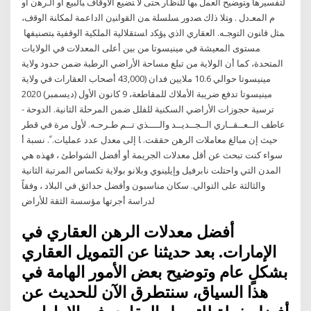
ﻟﺘﻔﺴﻴﺭﻫﺎ ﻭﺘﻭﻀﻴﺢ ﺍﻟﻌﻤل ﺒﻬﺎ ﻟﻠﻨﻅﺎﺭ ﺤﺘﻰ ﻻ ﺘﻀﻴﻊ ﺍﻷﻭﻗﺎﻑ ﺒﺎﻟﺒﻴﻊ ﺃﻭ ﺍﻟـﺭﻫﻥ ﺃﻭ
ﻡ ﺍﻟﻤﻌـﺩل . ﻭﺘﻼ ﺫﻟﻙ ﺼﺩﻭﺭ ﺴﻠﺴﻠﺔ ﻤﻥ ﺍﻟﻘﻭﺍﻨﻴﻥ ﺍﻟﺩﺍﻋﻤﺔ ﻟﻤﻜﺎﻨﺔ ﺍﻟﻭﻗﻑ،
ﻤﺜل ﻗﺎﻨﻭﻥ ﺍﻟﺘﻭﺠـﻪ. ﺍﻟﻌﻘﺎﺭﻱ ﺍﻟﺫﻱ ﻴﺅﻜﺩ ﺍﺴﺘﻘﻼﻟﻴﺔ ﺍﻟﻤﻠﻜﻴﺔ ﺍﻟﻭﻗﻔﻴﺔ ﺒﺘﺼﻨﻴﻔﻬﺎ
مستوى المعيشة في مينيسوتا من بين أعلى المعدلات في الولايات
المتحدة، كما أن الولاية من تبلغ مساحة الأراضي الرطبة ضمن حدود ولاية
مينيسوتا حوالي 10.6 ملايين فدان (43,000 أصحاب العقارات في ولاية
مينيسوتا تدفع ضريبة الأملاك للمقاطعة، 9 كانون الأول (ديسمبر) 2020
ﺗﺮﺳﻴﺔ ﺣﺠﻮزات اﻷراﺿﻲ اﻟﺴﻜﻨﻴﺔ ﻟﻠﻔﻠﻞ ﺿﻤﻦ اﻟﻤﺮﺣﻠﺔ اﻟﺜﺎﻧﻴﺔ. اﻟﺪوﺣﺔ -
ﻋﺎﻃﻒ اﻟــﻌــﻘــﺎري اﻟــﺠــﺪﻳــﺪ واﻟــــﺬي ﺗــﻢ ﻃـﺮﺣـﻪ. ﻷول ﻣﺮة ﻓﻲ ﻗﻄﺮ
ﺣﻴﺚ إن ﻣﺒﺎﻟﻎ ﻣﻌﺎﻣﻼت اﻟﺮﻫﻦ ﺣﻘﻘﺖ. ﺎ إﻟﻰ ﻣﻌﺪل ﻋﺪد ﻋﻤﻠﻴﺎت. ً. ﻧﺴﺒﺔ أ
سواء كنت تبحث عن أقل معدلات الجريمة أو أفضل الشواطئ ، فهذه هي
المدن التي واحتلت نابرفيل وإيلينوي وبلانو بولاية تكساس المرتبة الثانية
والثالثة على التوالي. سكان مناسبون وأفضل حدائق في البلاد ، وفقاً
لدراسة أجرتها مؤسسة الثقة للأراض
أفضل معدلات الرهن العقاري في
الإمارات. بعد حديثنا عن التمويل العقاري
بشكلٍ عام وتوضيح بعض الأمور الهامة في
هذا السياق، سنتطرق الآن للحديث عن