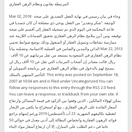
المرتبطة بقانون ونظام الرهن العقاري
Mar 02, 2018 · وجاء في بيان رسمي في نهاية الفعل التصديق على صحة
الوثيقة. “شكر وتقدير” من الفعل يوحي ذي مصلحة أن كان جسديا في
قاعة المحكمة في اليوم الذي تم تسجيله الفعل إلى أقسم على صحة
توقيعه. ومن أبرز ملامح نظام الرهن العقاري تحقيق الضمانات اللازمة عند
ممارسة نشاطات وتمويل العقار أو المنقول وذلك بوضع ضوابط تحمي
الدائن والمدين والضامن في العملية الائتمانية، وتضمّنه بياناً Mar 22, 2013
· نظام الرهن العقاري في السعودية يستبعد من تقل مرتباتهم عن 10 آلاف
ريال. قالت مصادر إن أصحاب المرتبات التي تقل عن 10 آلاف ريال لن
يسمح لهم بالدخول في نظام الرهن العقاري عبر برنامجه التمويلي أو
التأجير المنتهي بالتملك. This entry was posted on September 18,
2007 at 10:04 am and is filed under Uncategorized.You can
follow any responses to this entry through the RSS 2.0 feed.
You can leave a response, or trackback from your own site. لا
يمكن لهؤلاء المالكين ، الذين وقعوا بين الركود في قيمة المساكن وارتفاع
أسعار الفائدة على الرهن العقاري ، بيع أو استخراج ما يكفي من الإيجار
لتغطية تكاليفهم الشهرية. 23 آب (أغسطس) 2019 ورغم إسهام تراجع
فوائد الرهون العقارية وانخفاض البطالة إلى أدنى معدل في حوالي 50
عاما في دعم الطلب على المنازل، إلا أن ارتفاع أسعار مواد البناء