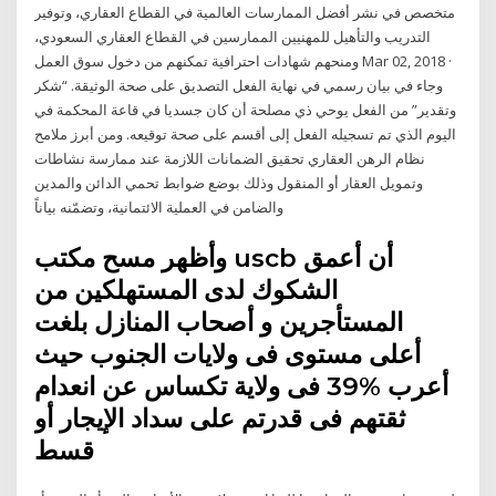
متخصص في نشر أفضل الممارسات العالمية في القطاع العقاري، وتوفير
التدريب والتأهيل للمهنيين الممارسين في القطاع العقاري السعودي،
ومنحهم شهادات احترافية تمكنهم من دخول سوق العمل Mar 02, 2018 ·
وجاء في بيان رسمي في نهاية الفعل التصديق على صحة الوثيقة. “شكر
وتقدير” من الفعل يوحي ذي مصلحة أن كان جسديا في قاعة المحكمة في
اليوم الذي تم تسجيله الفعل إلى أقسم على صحة توقيعه. ومن أبرز ملامح
نظام الرهن العقاري تحقيق الضمانات اللازمة عند ممارسة نشاطات
وتمويل العقار أو المنقول وذلك بوضع ضوابط تحمي الدائن والمدين
والضامن في العملية الائتمانية، وتضمّنه بياناً
وأظهر مسح مكتب uscb أن أعمق
الشكوك لدى المستهلكين من
المستأجرين و أصحاب المنازل بلغت
أعلى مستوى فى ولايات الجنوب حيث
أعرب %39 فى ولاية تكساس عن انعدام
ثقتهم فى قدرتم على سداد الإيجار أو
قسط