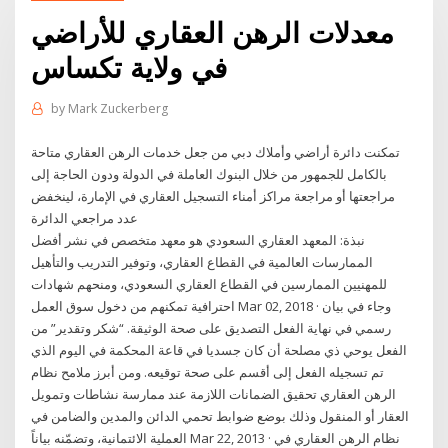
معدلات الرهن العقاري للأراضي
في ولاية تكساس
by
Mark Zuckerberg
تمكنت دائرة أراضي وأملاك دبي من جعل خدمات الرهن العقاري متاحة
بالكامل للجمهور من خلال البنوك العاملة في الدولة ودون الحاجة إلى
مراجعتها أو مراجعة مراكز أمناء التسجيل العقاري في الإمارة، لينخفض
عدد مراجعي الدائرة
نبذة: المعهد العقاري السعودي هو معهد متخصص في نشر أفضل
الممارسات العالمية في القطاع العقاري، وتوفير التدريب والتأهيل
للمهنيين الممارسين في القطاع العقاري السعودي، ومنحهم شهادات
احترافية تمكنهم من دخول سوق العمل Mar 02, 2018 · وجاء في بيان
رسمي في نهاية الفعل التصديق على صحة الوثيقة. “شكر وتقدير” من
الفعل يوحي ذي مصلحة أن كان جسديا في قاعة المحكمة في اليوم الذي
تم تسجيله الفعل إلى أقسم على صحة توقيعه. ومن أبرز ملامح نظام
الرهن العقاري تحقيق الضمانات اللازمة عند ممارسة نشاطات وتمويل
العقار أو المنقول وذلك بوضع ضوابط تحمي الدائن والمدين والضامن في
العملية الائتمانية، وتضمّنه بياناً Mar 22, 2013 · نظام الرهن العقاري في