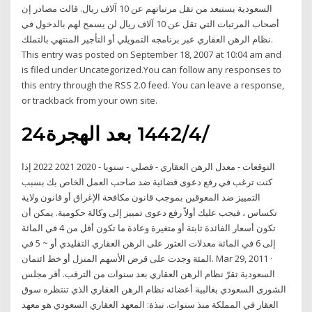
السعودية يستبعد من تقل مرتباتهم عن 10 آلاف ريال. قالت مصادر إن
أصحاب المرتبات التي تقل عن 10 آلاف ريال لن يسمح لهم بالدخول في
نظام الرهن العقاري عبر برنامجه التمويلي أو التأجير المنتهي بالتملك.
This entry was posted on September 18, 2007 at 10:04 am and
is filed under Uncategorized.You can follow any responses to
this entry through the RSS 2.0 feed. You can leave a response,
or trackback from your own site.
24‏‏/4‏‏/1442 بعد الهجرة
التوقعات - معدل الرهن العقاري - فصلي - سنويا - 2020 2021 2022 إذا
كنت ترغب في رفع دعوى قضائية ضد صاحب العمل الخاص بك بسبب
التمييز ضد المعوقين بموجب قانون مكافحة الإغراق أو قانون ولاية
تكساس ، فيجب عليك أولاً رفع دعوى تمييز إلى وكالة حكومية. يمكن أن
تكون أسعار الفائدة ثابتة أو متغيرة وعادة ما تكون أقل من 4 في المائة
إلى 6 في المائة معدلات العثور على الرهن العقاري التقليدي أو ~ 5 في
المئة وجدت على قرض الأسهم المنزل أو خط ائتمان. Mar 29, 2011 ·
السعودية تقرّ نظام الرهن العقاري بعد سنوات من الترقب. أقر مجلس
الشورى السعودي بغالبية أعضائه نظام الرهن العقاري الذي تنتظره سوق
العقار في المملكة منذ سنوات. نبذة: المعهد العقاري السعودي هو معهد