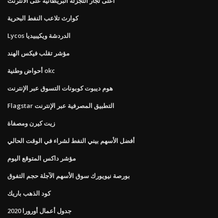
أعلى تجار التجزئة البريطانية على الانترنت
كوارث تلاعب النفط البحرية
Lycos الدردشة ويكيبيديا
مؤشر تقلب فيكس الهند
أحواض وطنية okc
هوم ديبوت كوبونات التسوق عبر الإنترنت
Flagstar التطبيق المصرفية عبر الإنترنت
زيت كيرن ومصفاة
أفضل الأسهم بيني النفط لشراء في الوقت الحالي
مؤشر داكس المتوقع اليوم
بورصة نيويورك سوق الأسهم الآجلة حجم التفوق
كود الذهب باريك
جدول أعمال أورورا 2020