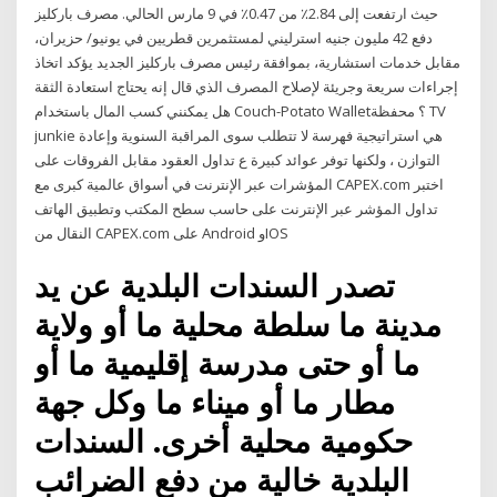
حيث ارتفعت إلى 2.84٪ من 0.47٪ في 9 مارس الحالي. مصرف باركليز
دفع 42 مليون جنيه استرليني لمستثمرين قطريين في يونيو/ حزيران،
مقابل خدمات استشارية، بموافقة رئيس مصرف باركليز الجديد يؤكد اتخاذ
إجراءات سريعة وجريئة لإصلاح المصرف الذي قال إنه يحتاج استعادة الثقة
هل يمكنني كسب المال باستخدام Couch-Potato Wallet؟ محفظة TV
junkie هي استراتيجية فهرسة لا تتطلب سوى المراقبة السنوية وإعادة
التوازن ، ولكنها توفر عوائد كبيرة ع تداول العقود مقابل الفروقات على
المؤشرات عبر الإنترنت في أسواق عالمية كبرى مع CAPEX.com اختبر
تداول المؤشر عبر الإنترنت على حاسب سطح المكتب وتطبيق الهاتف
النقال من CAPEX.com على Android وIOS
تصدر السندات البلدية عن يد
مدينة ما سلطة محلية ما أو ولاية
ما أو حتى مدرسة إقليمية ما أو
مطار ما أو ميناء ما وكل جهة
حكومية محلية أخرى. السندات
البلدية خالية من دفع الضرائب