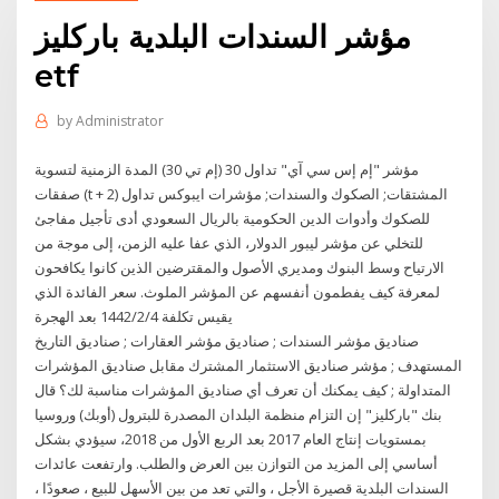
مؤشر السندات البلدية باركليز
etf
by
Administrator
مؤشر "إم إس سي آي" تداول 30 (إم تي 30) المدة الزمنية لتسوية
صفقات (t + 2) المشتقات; الصكوك والسندات; مؤشرات ايبوكس تداول
للصكوك وأدوات الدين الحكومية بالريال السعودي أدى تأجيل مفاجئ
للتخلي عن مؤشر ليبور الدولار، الذي عفا عليه الزمن، إلى موجة من
الارتياح وسط البنوك ومديري الأصول والمقترضين الذين كانوا يكافحون
لمعرفة كيف يفطمون أنفسهم عن المؤشر الملوث. سعر الفائدة الذي
يقيس تكلفة 4‏‏/2‏‏/1442 بعد الهجرة
صناديق مؤشر السندات ; صناديق مؤشر العقارات ; صناديق التاريخ
المستهدف ; مؤشر صناديق الاستثمار المشترك مقابل صناديق المؤشرات
المتداولة ; كيف يمكنك أن تعرف أي صناديق المؤشرات مناسبة لك؟ قال
بنك "باركليز" إن التزام منظمة البلدان المصدرة للبترول (أوبك) وروسيا
بمستويات إنتاج العام 2017 بعد الربع الأول من 2018، سيؤدي بشكل
أساسي إلى المزيد من التوازن بين العرض والطلب. وارتفعت عائدات
السندات البلدية قصيرة الأجل ، والتي تعد من بين الأسهل للبيع ، صعودًا ،