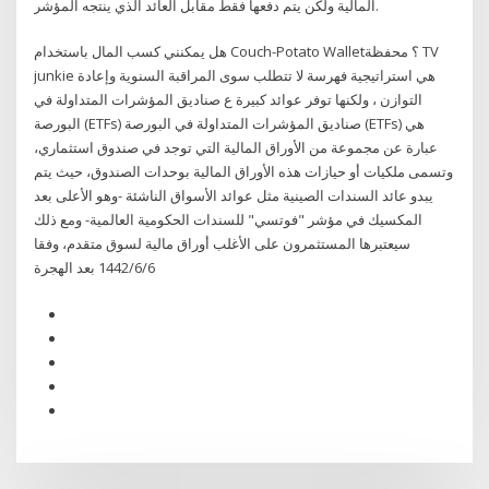
المالية ولكن يتم دفعها فقط مقابل العائد الذي ينتجه المؤشر.
هل يمكنني كسب المال باستخدام Couch-Potato Wallet؟ محفظة TV
junkie هي استراتيجية فهرسة لا تتطلب سوى المراقبة السنوية وإعادة
التوازن ، ولكنها توفر عوائد كبيرة ع صناديق المؤشرات المتداولة في
البورصة (ETFs) صناديق المؤشرات المتداولة في البورصة (ETFs) هي
عبارة عن مجموعة من الأوراق المالية التي توجد في صندوق استثماري،
وتسمى ملكيات أو حيازات هذه الأوراق المالية بوحدات الصندوق، حيث يتم
يبدو عائد السندات الصينية مثل عوائد الأسواق الناشئة -وهو الأعلى بعد
المكسيك في مؤشر "فوتسي" للسندات الحكومية العالمية- ومع ذلك
سيعتبرها المستثمرون على الأغلب أوراق مالية لسوق متقدم، وفقا
6‏‏/6‏‏/1442 بعد الهجرة