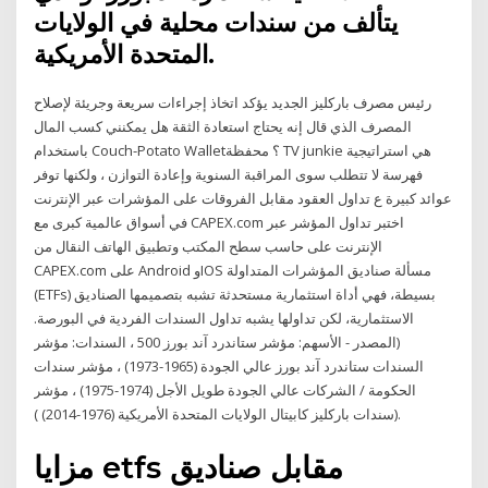
یتألف من سندات محلیة في الولایات
المتحدة الأمریکیة.
رئيس مصرف باركليز الجديد يؤكد اتخاذ إجراءات سريعة وجريئة لإصلاح
المصرف الذي قال إنه يحتاج استعادة الثقة هل يمكنني كسب المال
باستخدام Couch-Potato Wallet؟ محفظة TV junkie هي استراتيجية
فهرسة لا تتطلب سوى المراقبة السنوية وإعادة التوازن ، ولكنها توفر
عوائد كبيرة ع تداول العقود مقابل الفروقات على المؤشرات عبر الإنترنت
في أسواق عالمية كبرى مع CAPEX.com اختبر تداول المؤشر عبر
الإنترنت على حاسب سطح المكتب وتطبيق الهاتف النقال من
CAPEX.com على Android وIOS مسألة صناديق المؤشرات المتداولة
(ETFs) بسيطة، فهي أداة استثمارية مستحدثة تشبه بتصميمها الصناديق
الاستثمارية، لكن تداولها يشبه تداول السندات الفردية في البورصة.
(المصدر - الأسهم: مؤشر ستاندرد آند بورز 500 ، السندات: مؤشر
السندات ستاندرد آند بورز عالي الجودة (1965-1973) ، مؤشر سندات
الحكومة / الشركات عالي الجودة طويل الأجل (1974-1975) ، مؤشر
سندات باركليز كابيتال الولايات المتحدة الأمريكية (1976-2014) )).
مزايا etfs مقابل صناديق