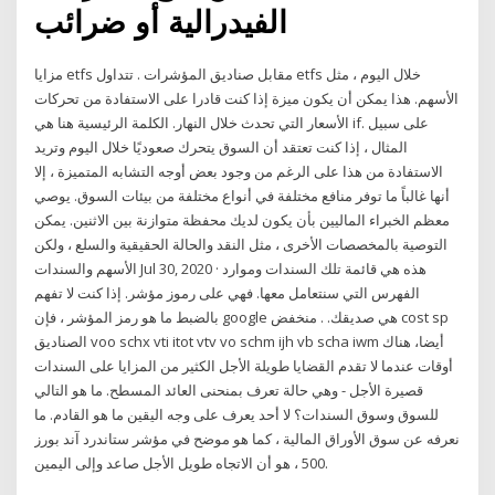
الفيدرالية أو ضرائب
مزايا etfs مقابل صناديق المؤشرات . تتداول etfs خلال اليوم ، مثل
الأسهم. هذا يمكن أن يكون ميزة إذا كنت قادرا على الاستفادة من تحركات
الأسعار التي تحدث خلال النهار. الكلمة الرئيسية هنا هي if. على سبيل
المثال ، إذا كنت تعتقد أن السوق يتحرك صعوديًا خلال اليوم وتريد
الاستفادة من هذا على الرغم من وجود بعض أوجه التشابه المتميزة ، إلا
أنها غالباً ما توفر منافع مختلفة في أنواع مختلفة من بيئات السوق. يوصي
معظم الخبراء الماليين بأن يكون لديك محفظة متوازنة بين الاثنين. يمكن
التوصية بالمخصصات الأخرى ، مثل النقد والحالة الحقيقية والسلع ، ولكن
الأسهم والسندات Jul 30, 2020 · هذه هي قائمة تلك السندات وموارد
الفهرس التي سنتعامل معها. فهي على رموز مؤشر. إذا كنت لا تفهم
بالضبط ما هو رمز المؤشر ، فإن google هي صديقك. . منخفض cost sp
الصناديق voo schx vti itot vtv vo schm ijh vb scha iwm أيضا، هناك
أوقات عندما لا تقدم القضايا طويلة الأجل الكثير من المزايا على السندات
قصيرة الأجل - وهي حالة تعرف بمنحنى العائد المسطح. ما هو التالي
للسوق وسوق السندات؟ لا أحد يعرف على وجه اليقين ما هو القادم. ما
نعرفه عن سوق الأوراق المالية ، كما هو موضح في مؤشر ستاندرد آند بورز
500 ، هو أن الاتجاه طويل الأجل صاعد وإلى اليمين.