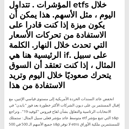
المؤشرات . تتداول etfs خلال
اليوم ، مثل الأسهم. هذا يمكن أن
يكون ميزة إذا كنت قادرا على
الاستفادة من تحركات الأسعار
التي تحدث خلال النهار. الكلمة
الرئيسية هنا هي if. على سبيل
المثال ، إذا كنت تعتقد أن السوق
يتحرك صعوديًا خلال اليوم وتريد
الاستفادة من هذا
انخفض عائد السندات الخردة الأمريكية إلى مستوى قياسي الإثنين، مع
إقبال المستثمر ين على ديون الشركات الأكثر خطورة بعد فوز "بايدن" في
الانتخابات الرئاسية والتفاؤل بشأن لقاح فيروس "كوفيد-19".. وتراجع
متوسط عائد مؤشر فعلى سبيل المثال : ستمتلك etf التي تتبع مؤشر s&p
500 جميع الأسهم الـ 500 في s&p.لا توفر etns للمستثمرين ملكية الأوراق