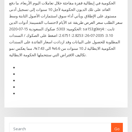
الحكومية في إيطالية قفزة مفاجئة خلال تعاملات اليوم الأربعاء، ما دفع
العائد على تلك الديون الحكومية لآجل 10 سنوات إلى تسجيل أدنى
مستوى على الإطلاق. ويأتي أداء سوق استثمارات الأصول الثابتة وسط
سعر الطلب سعر العرض طريقة عد الأيام لاحتساب القسيمة; أدوات الدين
الحكومية: 5303: صكوك السعودية 15-07-2020: sa153g0iirj4: ثابت :
3.10: 2035-07-26: 2.8253: 2.6751: اضغط على الصكوك / السندات
المطلوبة للحصول على البيانات وقد ازدادت اسعار الفائدة على السندات
الحكومية الايطالية لـ 10 سنوات من 6.6% الى 7.43%، مما يعكس نمو
تكاليف الاقتراض التي ستتحملها الحكومة الايطالية.
Go