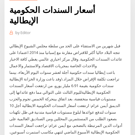
أسعار السندات الحكومية
الإيطالية
by
Editor
قبل شهرين من الاستفتاء على الحد من سلطة مجلس الشيوخ الإيطالي
تتجه البلاد حاليا أكثر للاقتراض مقارنة مع إسبانيا منذ 2014 اعتمادا على
عائدات السندات الحكومية. وقال مركز اخباري عالمي يغطي كافة الاخبار
والاحداث الخاصة بمجريات الاقتصاد والاستثمار والاعمال
باعت إيطاليا سندات حكومية آجلة لعشر سنوات اليوم الأربعاء، بينما
تراجعت تكلفة الإقراض خلال المزاد.\وقد باعت وزارة الخزانة الإيطالية
سندات حكومية بقيمة 6.91 مليار يورو، من ارتفعت أسعار السندات
الحكومية الإيطاليةلليوم الثالث على التوالي مما دفع عائداتها إلى
مستويات قياسية منخفضة، بعد اتفاق بينحركة الخمس نجوم والحزب
الديمق أيمن عزام: ارتفعت أسعار السندات الحكومية الايطالية أجل 10
سنوات لتدفع عوائدها لبلوغ مستويات قياسية متدنية في ظل تكهنات
بصعود الطلب من المستثمرين المحللين ومن الصناديق العالمية على
أدوات الدين المرتبطة بالتضخم، مع أيمن عزام: تراجعت أسعار السندات
الحكومية الإيطالية الأسبوع الماضي لتنهي مكاسب استمرت أسبوعين،