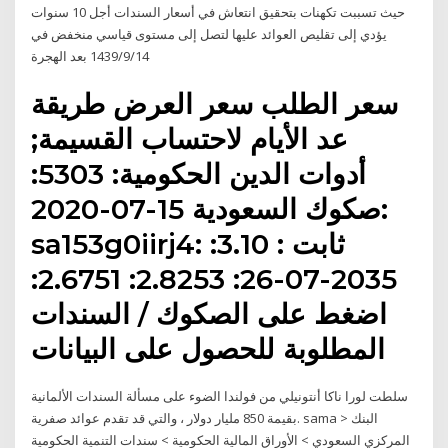
حيث تسببت تكهنات بتحقيق انتعاش في أسعار السندات أجل 10 سنوات
يؤدي إلى تقليص العوائد عليها لتصل إلى مستوى قياسي منخفض في
14‏‏/9‏‏/1439 بعد الهجرة
سعر الطلب سعر العرض طريقة
عد الأيام لاحتساب القسيمة;
أدوات الدين الحكومية: 5303:
صكوك السعودية 15-07-2020:
sa153g0iirj4: ثابت : 3.10:
2035-07-26: 2.8253: 2.6751:
اضغط على الصكوك / السندات
المطلوبة للحصول على البيانات
سلطت لورا ناكا أنتونيلي من فولندا الضوء على مسألة السندات الألمانية
بقيمة 850 مليار دولار ، والتي قد تقدم عوائد صفرية. sama > البنك
المركزي السعودي > الأوراق المالية الحكومية > سندات التنمية الحكومية