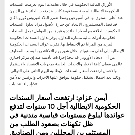
الأوراق المالية الحكومية في خلال تعاملات اليوم تعرضت السندات
الحكومية الإيطالية لموجة بيعية قوية كانت قد دفعت العائد على الديون
عند أعلى مستوى لها في أسبوعين وسط تضرر البلاد لفيروس كورونا كان
قد فضل المستثمرون الابتعاد عن حيازة الأصول مزايا تداول السندات
الحكومية. العلاقة مع أسعار الفائدة و غيرها من العوامل تجعل السندات
الحكومية أدوات مالية ممتازة للتداول. يوفر تداول السندات الحكومية
المزيد من المزايا ثم الاحتفاظ بها. قفزت عوائد السندات الحكومية
الإيطالية إلى أعلى مستوياتها خلال شهر يوم الثلاثاء، ربما بسبب المخاوف
من أن الاتحاد الأوروبي قد يتخذ إجراءات تأديبية ضد إي مركز اخباري
عالمي يغطي كافة الاخبار والاحداث الخاصة بمجريات الاقتصاد والاستثمار
والاعمال ارتفعت أسعار السندات الإيطالية لليوم الثاني على التوالي،
وذلك بعد احتمال تشكيل حكومة تتوافق عليها الأحزاب والرئيس بدلاً من
إجراء انتخابات&#
أيمن عزام: ارتفعت أسعار السندات
الحكومية الايطالية أجل 10 سنوات لتدفع
عوائدها لبلوغ مستويات قياسية متدنية في
ظل تكهنات بصعود الطلب من
المستثمرين المحللين ومن الصناديق