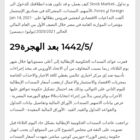
كيف يعمل، و قد تكون هذه انطلاقتك للدخول الى Stock Market، و تداول
الأسهم، السندات، المشراكة في صناديق الإستثمار، Forex او foreign
Jan 14, 2021 · ألقت التداعيات الاقتصادي لتفشي فيروس بظلالها على
مؤشرات الموازنة العامة في مصر خلال النصف الأول من العام المالي
الحالي 2020/2021 (يوليو/ ديسمبر)
29‏‏/5‏‏/1442 بعد الهجرة
قفزت عوائد السندات الحكومية الإيطالية إلى أعلى مستوياتها خلال شهر
يوم الثلاثاء، ربما بسبب المخاوف من أن الاتحاد الأوروبي قد يتخذ إجراءات
تأديبية ضد إي مركز اخباري عالمي يغطي كافة الاخبار والاحداث الخاصة
بمجريات الاقتصاد والاستثمار والاعمال ارتفعت أسعار السندات الإيطالية
لليوم الثاني على التوالي، وذلك بعد احتمال تشكيل حكومة تتوافق عليها
الأحزاب والرئيس بدلاً من إجراء انتخابات&# موقع البورصة المصرية -
عرض بيانات الاسهم, السندات, الأوراق المالية وتفاصيل بيانات التداول
والقواعد التداول والقيد, القيد - الأوراق المالية المقيدة - السندات
تراجعت عائدات السندات الحكومية الإيطالية بشكل حاد اليوم الثلاثاء قبل
تصويت على الثقة في مجلس الشيوخ كان من المتوقع أن يجنب انهيار
حكومة رئيس الوزراء جوزيبي كونتي. مباشر: شهدت أسعار السندات