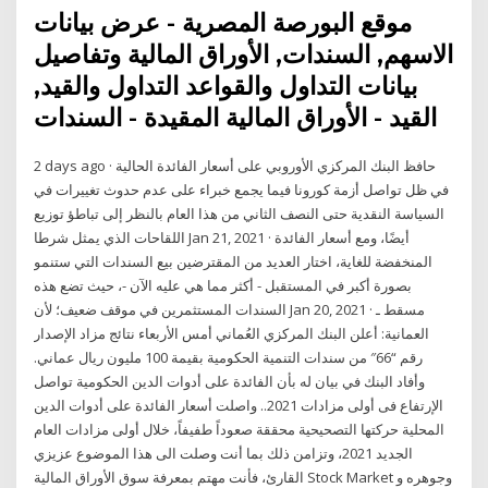
موقع البورصة المصرية - عرض بيانات
الاسهم, السندات, الأوراق المالية وتفاصيل
بيانات التداول والقواعد التداول والقيد,
القيد - الأوراق المالية المقيدة - السندات
2 days ago · حافظ البنك المركزي الأوروبي على أسعار الفائدة الحالية
في ظل تواصل أزمة كورونا فيما يجمع خبراء على عدم حدوث تغييرات في
السياسة النقدية حتى النصف الثاني من هذا العام بالنظر إلى تباطؤ توزيع
اللقاحات الذي يمثل شرطا Jan 21, 2021 · أيضًا، ومع أسعار الفائدة
المنخفضة للغاية، اختار العديد من المقترضين بيع السندات التي ستنمو
بصورة أكبر في المستقبل - أكثر مما هي عليه الآن -، حيث تضع هذه
السندات المستثمرين في موقف ضعيف؛ لأن Jan 20, 2021 · مسقط ـ
العمانية: أعلن البنك المركزي العُماني أمس الأربعاء نتائج مزاد الإصدار
رقم “66″ من سندات التنمية الحكومية بقيمة 100 مليون ريال عماني.
وأفاد البنك في بيان له بأن الفائدة على أدوات الدين الحكومية تواصل
الإرتفاع فى أولى مزادات 2021.. واصلت أسعار الفائدة على أدوات الدين
المحلية حركتها التصحيحية محققة صعوداً طفيفاً، خلال أولى مزادات العام
الجديد 2021، وتزامن ذلك بما أنت وصلت الى هذا الموضوع عزيزي
القارئ، فأنت مهتم بمعرفة سوق الأوراق المالية Stock Market وجوهره و