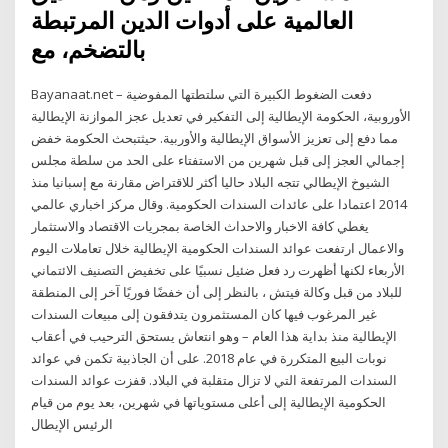
العالمية على أدوات الدين المرتبطة
بالتضخم، مع
Bayanaat.net – دفعت الضغوط الكبيرة التي سلتطتها المفوضية
الأوروبية، الحكومة الإيطالية إلى التفكير في تعديل عجز الموازنة الإيطالية
مما دفع إلى تعزيز الأسواق الإيطالية والأوربية. حيثتبحث الحكومة خفض
إجمالي العجز إلى قبل شهرين من الاستفتاء على الحد من سلطة مجلس
الشيوخ الإيطالي تتجه البلاد حاليا أكثر للاقتراض مقارنة مع إسبانيا منذ
2014 اعتمادا على عائدات السندات الحكومية. وقال مركز اخباري عالمي
يغطي كافة الاخبار والاحداث الخاصة بمجريات الاقتصاد والاستثمار
والاعمال ارتفعت عوائد السندات الحكومية الإيطالية خلال تعاملات اليوم
الأربعاء لكنها أظهرت رد فعل ضئيل نسبيًا على تخفيض التصنيف الائتماني
للبلاد من قبل وكالة فيتش ، بالنظر إلى أن خفضًا فوريًا آخر إلى المنطقة
غير المرغوب فيها كان المستثمرون يتدفقون إلى مبيعات السندات
الإيطالية منذ بداية هذا العام – وهو انتعاش يستحق الترحيب في أعقاب
نوبات البيع المتكررة في عام 2018. على أن الجاذبية تكمن في عوائد
السندات المرتفعة التي لا تزال متقلبة في البلاد. قفزت عوائد السندات
الحكومية الإيطالية إلى أعلى مستوياتها في شهرين، بعد يوم من قيام
الرئيس الإيطال