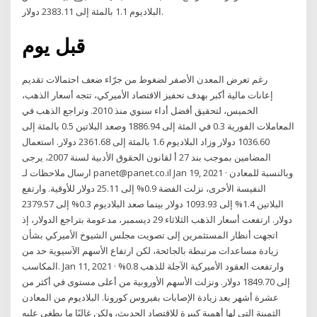
البلاديوم 1.1 بالمئة إلى 2383.11 دولار.
قبل يوم
رغم تعرض المعدن الأصفر لضغوط من جرّاء ضعف احتمالات تقديم
إعانات مالية أكبر بهدف تحفيز الاقتصاد الأميركي، تتجه أسعار الذهب،
الخميس، لتحقيق أفضل أداء سنوي منذ 2010. وتراجع الذهب في
المعاملات الفورية 0.3 في المئة إلى 1886.94 وصعد البلاتين 0.5 بالمئة إلى
1036.60 دولار وزاد البلاديوم 1.6 بالمئة إلى 2361.68 دولار. استعمال
المضامين بموجب بند 27 أ لقانون الحقوق الأدبية لسنة 2007، يرجى
ارسال ملاحظات لـ panet@panet.co.il Jan 19, 2021 · وبالنسبة للمعادن
النفيسة الأخرى، نزلت الفضة 0.9% إلى 25.11 دولار للأوقية. وارتفع
البلاتين 1.4% إلى 1093.93 دولار بينما صعد البلاديوم 0.3% إلى 2379.57
دولار. ارتفعت أسعار الذهب الثلاثاء 29 ديسمبر، مدعومة بتراجع الدولار، إذ
اتجهت أنظار المستثمرين إلى تصويت مجلس الشيوخ الأميركي بشأن
زيادة مساعدات مرتبطة بالجائحة، لكن ارتفاع الأسهم الآسيوية حد من
المكاسب. Jan 11, 2021 · وارتفعت العقود الأميركية الآجلة للذهب 0.8%
إلى 1849.70 دولار. ونزلت الأسهم الأوروبية من أعلى مستوى في أكثر من
عشرة أشهر بعد زيادة الإصابات بفيروس كورونا. البلاديوم من المعادن
الثمينة التى لها أهمية كبيرة للاقتصاد الحديث، ولكن غالبًا ما يطغى عليه