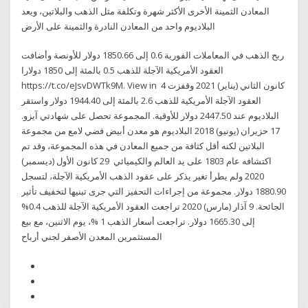
المعادن الثمينة الأخرى الأكثر شهرة وتكلفة مثل الذهب والبلاتين، ويعد
البلاديوم واحد من المعادن النادرة والثمينة على الأرض
ربح الذهب في المعاملات الفورية 0.6 إلى 1850.66 دولار للأونصة وأضافت
العقود الأمريكية الآجلة للذهب 0.5 بالمئة إلى 1850 دولارا
https://t.co/eJsvDWTk9M. View in 4 كانون الثاني (يناير) 2021 وقفزت
العقود الآجلة الأمريكية للذهب 2.6 بالمئة إلى 1944.40 دولار واستقر
البلاديوم عند 2447.50 دولار للأوقية. المجموعة تحصل على شهادتي آيزو.
17 حزيران (يونيو) 2018 البلاديوم هو معدن أبيض فضي لامع من مجموعة
البلاتين لكنه أقل كثافة من جميع المعادن في هذه المجموعة، وقد تم
اكتشافه عام 1803 على يد العالم والكيميائي 29 كانون الأول (ديسمبر)
2020 ولم يطرأ تغير يذكر على عقود الذهب الأمريكية الآجلة، لتسجل
1880.90 دولار. مجموعة من إجراءات التحفيز التي جرى تبنيها لتخفيف تأثير
الجائحة. 9 آذار (مارس) 2020 تراجعت العقود الأمريكية الآجلة للذهب 0.4%
إلى 1665.30 دولار. تراجعت أسعار الذهب 1 %، يوم الاثنين، مع بيع
المستثمرين المعدن الأصفر لجني أرباح