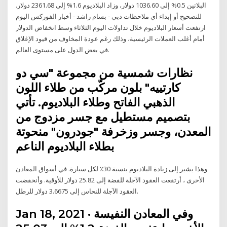
البلاتين 0.5% إلى 1036.60 دولار، وزاد البلاديوم 1.6% إلى 2361.68 دولار.
للتصحيح أو إبداء أي ملاحظات دبي - بسام راشد - أخبار الفوركس اليوم
ارتفعت أسعار البلاديوم خلال تداولات اليوم الثلاثاء وسط انخفاض الدولار
أمام أغلب العملات الرئيسية، وذلك رغم عودة المخاوف من قيود الإغلاق
في بعض الدول على مستوى العالم.
نظارات شمسية من مجموعة "سي دو
كارتييه" بلون مركّب من طلاء اللون
الذهبي الفاتح وطلاء البلاديوم. تأتي
بتصميم مستطيل مع جسر مزدوج من
المعدن، وجسر وزخرفة "جودرون" منحوتة
بطلاء البلاديوم الناعم
وهذا يشير إلى زيادة البلاديوم بنسبة 30٪ لكل سيارة. في أسواق المعادن
الأخرى ، أرتفعت العقود الآجلة للفضة إلى 25.82 دولار للأوقية. وأنخفضت
العقود الآجلة للنحاس إلى 3.6675 دولار للرطل.
Jan 18, 2021 · وفي المعادن النفيسة