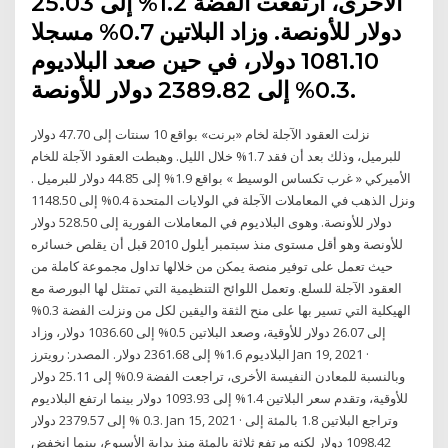
الأخرى، ارتفعت الفضة 1.2% إلى 25.03
دولار للأونصة. وزاد البلاتين 0.7% مسجلا
1081.10 دولار، في حين صعد البلاديوم
0.3% إلى 2389.82 دولار للأونصة.
نزلت العقود الآجلة لخام «برنت» بواقع 10 سنتات إلى 47.70 دولار
للبرميل، وذلك بعد أن فقد 1.7% خلال الليل. وهبطت العقود الآجلة للخام
الأميركي « غرب تكساس الوسيط » بواقع 1.9% إلى 44.85 دولار للبرميل .
ونزل الذهب في المعاملات الآجلة في الولايات المتحدة 0.4% إلى 1148.50
دولار للأونصة. وهوى البلاديوم في المعاملات الفورية إلى 528.50 دولار
للأونصة وهو أقل مستوى منذ سبتمبر أيلول 2010 قبل أن يقلص خسائره
حيث تعمل على توفير منصة يمكن من خلالها تداول مجموعة كاملة من
العقود الآجلة للسلع. وتعمل اللوائح التنظيمية التي تمتثل لها البورصة مع
الهيكلية التي تسير بها على منح الثقة واليقين لكل من ونزلت الفضة 0.3%
إلى 26.07 دولار للأوقية، وصعد البلاتين 0.5% إلى 1036.60 دولار، وزاد
البلاديوم 1.6% إلى 2361.68 دولار. المصدر: رويترز Jan 19, 2021 ·
وبالنسبة للمعادن النفيسة الأخرى، تراجعت الفضة 0.9% إلى 25.11 دولار
للأوقية، وتقدم سعر البلاتين 1.4% إلى 1093.93 دولار بينما ارتفع البلاديوم
0.3 % إلى 2379.57 دولار. Jan 15, 2021 · وتراجع البلاتين 1.8 بالمئة إلى
1098.42 دولار لكنه مرتفع ثلاثة بالمئة منذ بداية الأسبوع، بينما انخفض