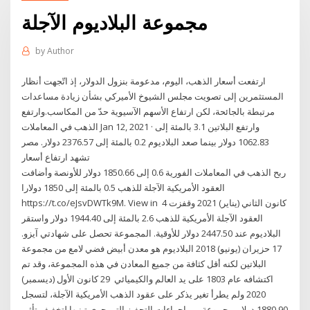
مجموعة البلاديوم الآجلة
by
Author
ارتفعت أسعار الذهب، اليوم، مدعومة بنزول الدولار، إذ اتّجهت أنظار
المستثمرين إلى تصويت مجلس الشيوخ الأميركي بشأن زيادة مساعدات
مرتبطة بالجائحة، لكن ارتفاع الأسهم الآسيوية حدّ من المكاسب.وارتفع
الذهب في المعاملات Jan 12, 2021 · وارتفع البلاتين 3.1 بالمئة إلى
1062.83 دولار بينما صعد البلاديوم 0.2 بالمئة إلى 2376.57 دولار. مصر
تشهد ارتفاع أسعار
ربح الذهب في المعاملات الفورية 0.6 إلى 1850.66 دولار للأونصة وأضافت
العقود الأمريكية الآجلة للذهب 0.5 بالمئة إلى 1850 دولارا
https://t.co/eJsvDWTk9M. View in 4 كانون الثاني (يناير) 2021 وقفزت
العقود الآجلة الأمريكية للذهب 2.6 بالمئة إلى 1944.40 دولار واستقر
البلاديوم عند 2447.50 دولار للأوقية. المجموعة تحصل على شهادتي آيزو.
17 حزيران (يونيو) 2018 البلاديوم هو معدن أبيض فضي لامع من مجموعة
البلاتين لكنه أقل كثافة من جميع المعادن في هذه المجموعة، وقد تم
اكتشافه عام 1803 على يد العالم والكيميائي 29 كانون الأول (ديسمبر)
2020 ولم يطرأ تغير يذكر على عقود الذهب الأمريكية الآجلة، لتسجل
1880.90 دولار. مجموعة من إجراءات التحفيز التي جرى تبنيها لتخفيف تأثير