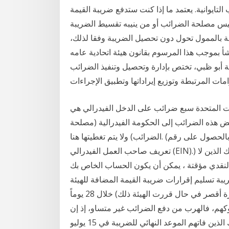
ايوانية. يعتمد ما إذا كنت ستدفع ضريبة القيمة
رئيس مصلحة الضرائب أو من ينيبه تقسيط الضريبة
الممول تحول دون تحصيل الضريبة وفقا لذلك،
أ بموجب هذا المرسوم بقانون هيئة اتحادية عامه
نة أبو ظبي، تختص بإدارة وتحصيل وتنفيذ الضرائب
رامات المرتبطة وتوزيع إيراداتها وتطبيق الإجراءات
يات المتحدة سبع ضرائب على الدخل الفيدرالي هي
٪ و 32٪ و 35٪ و 37٪. يتم دفع بعض هذه الضرائب إلى الحكومة الفيدرالية (مصلحة
الضرائب) ولا يتم تغطيتها هنا. (لكن لاحظ أن التزامات ضريبة صاحب العمل الفيدرالية تبدأ بالحصول على رقم
تعريف صاحب العمل الفيدرالي (EIN).) مصلحة الضرائب ويوفر العديد من الخيارات لأولئك الذين لا
النقدي مؤقتة ، يمكن أن يكون الحساب الخاص بك
ريبة تسليم إقرارات ضريبة القيمة المضافة للهيئة
الاتحادية للضرائب على أساس دوري (كل ثلاثة أشهر أو فترة أقصر في حال قررت الهيئة ذلك) خلال 28 يوماً
وكهم، فالهرب من دفع الضرائب غير متساو، إذ إن
مدة التهرب ومدى استخدام هياكل معقدة بالنسبة لأولئك الذين فاتهم الموعد النهائي للضريبة في 15 يوليو