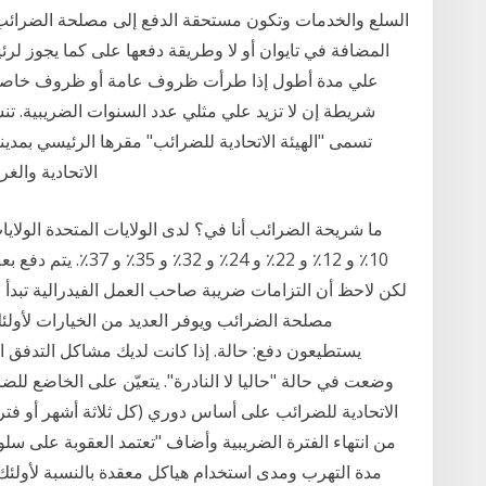
السلع والخدمات وتكون مستحقة الدفع إلى مصلحة الضرائب الت
المضافة في تايوان أو لا وطريقة دفعها على كما يجوز ل
علي مدة أطول إذا طرأت ظروف عامة أو ظروف خاصة ب
شريطة إن لا تزيد علي مثلي عدد السنوات الضريبية. تنش
تسمى "الهيئة الاتحادية للضرائب" مقرها الرئيسي بمدي
الاتحادية والغ
ما شريحة الضرائب أنا في؟ لدى الولايات المتحدة الولا
10٪ و 12٪ و 22٪ و 24
يستطيعون دفع: حالة. إذا كانت لديك مشاكل التدفق 
وضعت في حالة "حاليا لا النادرة". يتعيّن على الخاضع للض
من انتهاء الفترة الضريبية وأضاف "تعتمد العقوبة على سل