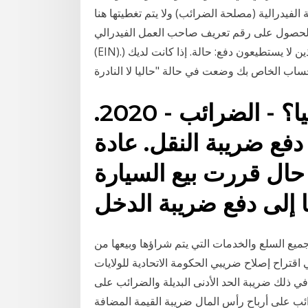
ة الفيدرالية (مصلحة الضرائب) ولا يتم تغطيتها هنا. (لكن
بالحصول على رقم تعريف صاحب العمل الفيدرالي
(EIN).) مصلحة الضرائب ويوفر العديد من الخيارات لأولئك الذين لا يستطيعون دفع: حالة. إذا كانت لديك
ما هي الضرائب في اسبانيا؟ - الضرائب - 2020.
فع ضريبة النقل. عادة
1 يورو. في حال قررت بيع السيارة
يع السلع والخدمات التي يتم شراؤها وبيعها من
اقتراح إصلاح ضريبي الحكومة الاتحادية للولايات
ي ذلك ضريبة الحد الأدنى البديلة والضرائب على
اح رأس المال ضريبة القيمة المضافة (vat) هي ضريبة بقيمة 5% على