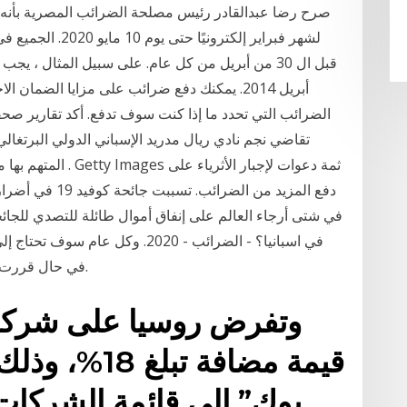
صرح رضا عبدالقادر رئيس مصلحة الضرائب المصرية بأنه تق
لشهر فبراير إلكترو
أبريل 2014. يمكنك دفع ضرائب على مزايا الضما
الضرائب التي تحدد ما إذا كنت سوف تدفع. أكد تقارير صحف
تقاضي نجم نادي ريال مدريد الإسباني الدولي البرتغالي
المتهم بها من دفع ض
دفع المزيد من ال
في شتى أرجاء العالم على إنفاق أموال طائلة للتصدي للجائ
في حال قررت بيع السيارة ، ستحتاج أيضًا إلى دفع ضريبة الدخل.
وتفرض روسيا على شركة
قيمة مضافة ت
بوك” إلى قائمة الشركا