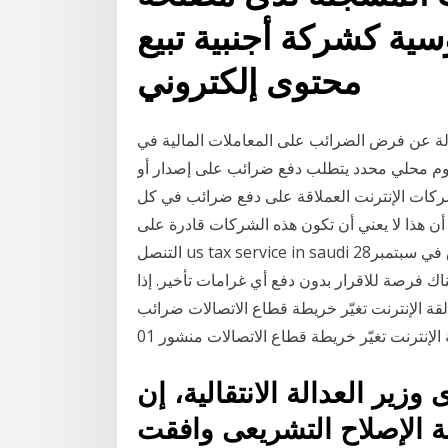
سية كشركة أجنبية تبيع
محتوى إلكتروني
سية المسؤولة عن فرض الضرائب على المعاملات المالية في
وم محلي محدد يتطلب دفع ضرائب على إصدار أو
شركات الإنترنت العملاقة على دفع ضرائب في كل
أن هذا لا يعني أن تكون هذه الشركات قادرة على
التنصل us tax service in saudi تحذير- الإفصاح التطوعي الخارجي للضرائب الامريكية اغلاق في سبتمبر28
، هناك فرصة للاقرار بدون دفع أي غرامات تأخير. إذا
ة الإنترنت تغيّر خريطة قطاع الاتصالات ضرائب
الإنترنت تغيّر خريطة قطاع الاتصالات منشور 01
وزير العدالة الانتقالية، إن
جنة الإصلاح التشريعى وافقت