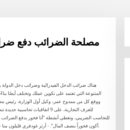
مصلحة الضرائب دفع ضرائ
هناك ضرائب الدخل الفيدرالية وضرائب دخل الدولة و
المتنوعة التي تعتمد على تكوين عملك وتختلف أيضًا بناء
ووقع كل من ممدوح عمر، وكيل أول الوزارة، رئيس مصلح
للغرف التجارية، على 9 اتفاقيات تح
للتحاسب الضريبي، وتغطي أنشطة "أنا فخور بدفع الضرائب في
أكون فخوراً بنصف المال". - آرثر غودفري قليلون منا حريصون على دفع الضرائب ، لكنهم ثمن الحضارة.