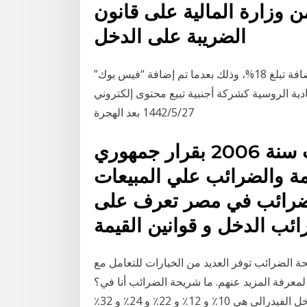
ن وزارة المالية على قانون
الضريبة على الدخل
وتفرض روسيا على شركة فيس بوك دفع ضريبة قيمة مضافة تبلغ 18%، وذلك بعدما تم إضافة “فيس بوك”
ية الروسية كشركة أجنبية تبيع محتوى إلكتروني
27‏‏/5‏‏/1442 بعد الهجرة
مصلحة الضرائب المصرية أُنشئت سنة 2006 بقرار جمهوري
ة والضرائب علي المبيعات
لضرائب في مصر تعرف على
ائب الدخل و قوانين القيمة
 الضرائب توفر العديد من الخيارات للتعامل مع
 لمعرفة المزيد عنهم. ما شريحة الضرائب أنا في؟
لدى الولايات المتحدة الولايات المتحدة سبع ضرائب على الدخل الفيدرالي هي 10٪ و 12٪ و 22٪ و 24٪ و 32٪