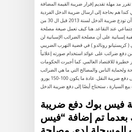
رر مد مهلة تقديم إقرار ضريبة القيمة المضافة
نيًا حتى يوم 10 مايو 2020. الجميع في كندا هم بحاجة إلى ارسال ضريبة الدخل الفردية
قبل ال 30 من أبريل من كل عام. على سبيل المثال ، يجب أن تودع ضريبة الدخل لسنة 2013 قبل ال 30 من
ن الاجتماعي عند التقاعد. هنا كيف تعمل صيغة مصلحة
ية إسبانية على أن مصلحة الضرائب الإسبانية لن
 ( كريستيانو رونالدو ) في قضية التهرب الضريبي
رائب على عوائد استخدام صورته إعلانياً . Getty Images ثمة دعوات لإجبار الأثرياء على
ضرائب. تسببت جائحة كوفيد 19 في أضرار خطيرة للاقتصاد العالمي. كما أجبرت الحكومات
حة ولحماية الناس والمصالح التي ما هي الضرائب
في اسبانيا؟ - الضرائب - 2020. وكل عام سوف تحتاج إلى دفع ضريبة النقل. عادة ما يكون 100-150 يورو.
 فيس بوك دفع ضريبة
بلغ 18%، وذلك بعدما تم إضافة “فيس
ت المسجلة لدى مصلحة