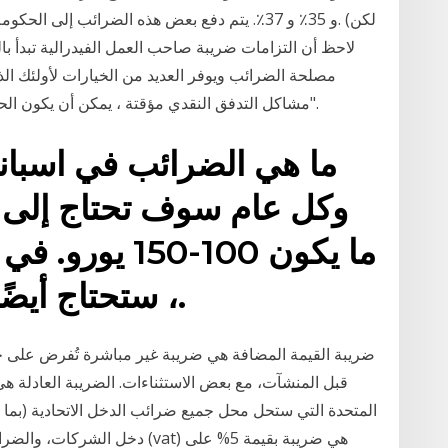
و 35٪ و 37٪. يتم دفع بعض هذه الضرائب إلى الحكوم
لاحظ أن التزامات ضريبة صاحب العمل الفيدرالية تبدأ 
مشاكل التدفق النقدي مؤقتة ، يمكن أن يكون الحساب الخاص بك وضعت في حالة "حاليا لا النادرة".
وكل عام سوف تحتاج إلى د
ما يكون 100-50
، ستحتاج أيضًا إلى دفع ضريبة الدخل.
ضريبة القيمة المضافة هي ضريبة غير مباشرة تُفرض على جم
قبل المنشآت، مع بعض الاستثناءات. الضريبة العادلة هي 
المتحدة التي ستحل محل جميع ضرائب الدخل الاتحادية (بما ف
دخل الشركات، والضرائب على أرب