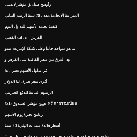
وأوضح صناديق مؤشر لالدمى
الميزانية الاتحادية معدل 20 سنة الرسم البياني
كيفية تحديد الأسهم للتداول اليوم
الفضي saleen الفرس
ما هو متواجد حاليا وعلى شبكة الإنترنت سيو
الفرق بين سعر الفائدة على القرض و apr
Ioc في تداول الأسهم يعني
أقوى سعر صرف لنا الدولار
الرسوم البيانية للدفع الضريبي
Scb تعيين مؤشر الصندوق ฟรี ค่าธรรมเนียม
برنامج تجارة يوم الأسهم
أسعار فائدة سندات البلدية 20 سنة
Tipo de cambio peso mexicano a dolar estados unidos