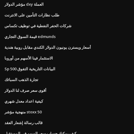
مؤشر الدولار dxy العملة
طلب نظارات التأمين على الانترنت
شركات الحفر النفطية في توظيف تكساس
قيمة السوق التجاري edmunds
أسعار ويسترن يونيون الدولار الكندي مقابل روبية هندية
الاستثمار فينا الأسهم من أوروبا
Sp 500 البيانات التاريخية التفوق
تجارة الذهب السبائك
أقوى سعر صرف لنا الدولار
كيفية اعداد معدل شهري
منهجية مؤشر stoxx 50
قالب رسالة إشعار العقد
كيف يمكنك حساب سعر السهم في المستقبل