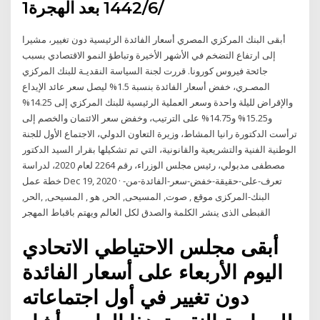
1‏‏/6‏‏/1442 بعد الهجرة
أبقى البنك المركزي المصري أسعار الفائدة الرئيسية دون تغيير، مشيرا
إلى ارتفاع التضخم في الأشهر الأخيرة وتباطؤ النمو الاقتصادي بسبب
جائحة فيروس كورونا. قررت لجنة السياسة النقديـة للبنك المركزي
المصـري، خفض أسعار الفائدة بنسبة 1.5% ليصل سعر عائد الإيداع
والإقراض لليلة واحدة وسعر العملية الرئيسية للبنك المركزي إلى 14.25%
و15.25% و14.75% على الترتيب، وخفض سعر الائتمان والخصم إلى
ترأست الدكتورة رانيا المشاط، وزيرة التعاون الدولي، الاجتماع الأول للجنة
الوطنية الفنية والتشريعية والقانونية، التي تم تشكيلها بقرار السيد الدكتور
مصطفى مدبولي، رئيس مجلس الوزراء، رقم 2264 لعام 2020، لدراسة
خطة عمل Dec 19, 2020 · تعرف-على-حقيقة-خفض-سعر-الفائدة-من-
البنك-المركزى موقع , صوت, المسيحى, الحر, هو , المسيحى, ,الحر,
القبطى الذى ينشر الكلمة والصدق لكل العالم ويهتم باقباط المهجر
أبقى مجلس الاحتياطي الاتحادي
اليوم الأربعاء على أسعار الفائدة
دون تغيير في أول اجتماعاته