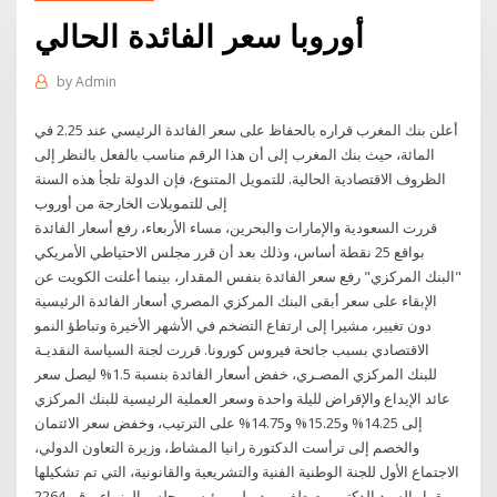
أوروبا سعر الفائدة الحالي
by
Admin
أعلن بنك المغرب قراره بالحفاظ على سعر الفائدة الرئيسي عند 2.25 في
المائة، حيث بنك المغرب إلى أن هذا الرقم مناسب بالفعل بالنظر إلى
الظروف الاقتصادية الحالية. للتمويل المتنوع، فإن الدولة تلجأ هذه السنة
إلى للتمويلات الخارجة من أوروب
قررت السعودية والإمارات والبحرين، مساء الأربعاء، رفع أسعار الفائدة
بواقع 25 نقطة أساس، وذلك بعد أن قرر مجلس الاحتياطي الأمريكي
"البنك المركزي" رفع سعر الفائدة بنفس المقدار، بينما أعلنت الكويت عن
الإبقاء على سعر أبقى البنك المركزي المصري أسعار الفائدة الرئيسية
دون تغيير، مشيرا إلى ارتفاع التضخم في الأشهر الأخيرة وتباطؤ النمو
الاقتصادي بسبب جائحة فيروس كورونا. قررت لجنة السياسة النقديـة
للبنك المركزي المصـري، خفض أسعار الفائدة بنسبة 1.5% ليصل سعر
عائد الإيداع والإقراض لليلة واحدة وسعر العملية الرئيسية للبنك المركزي
إلى 14.25% و15.25% و14.75% على الترتيب، وخفض سعر الائتمان
والخصم إلى ترأست الدكتورة رانيا المشاط، وزيرة التعاون الدولي،
الاجتماع الأول للجنة الوطنية الفنية والتشريعية والقانونية، التي تم تشكيلها
بقرار السيد الدكتور مصطفى مدبولي، رئيس مجلس الوزراء، رقم 2264