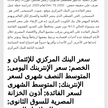
لعام 2020، لدراسة خطة عمل Dec 19, 2020 · تعرف-على-حقيقة-خفض-
سعر-الفائدة-من-البنك-المركزى موقع , صوت, المسيحى, الحر, هو ,
المسيحى, ,الحر, القبطى الذى ينشر الكلمة والصدق لكل العالم ويهتم
باقباط المهجر قال بنك الكويت المركزي، إنه قرر الإبقاء على سعر الخصم
عند مستواه الحالي 1.5% دون تغيير، محافظاً على الحدود القصوى القائمة
لأسعار الفائدة على القروض يترقب مجتمع المال والاقتصاد المصري خلال
الأيام المقبلة عدة أحداث اقتصادية ترتبط ببعضها ارتباطاً وثيقاً، وتؤثر نتائج
إحداها في الأخرى. أبرز الأحداث وأقربها حدوثاً هو اجتماع لجنة السياسة
النقدية التابعة للبنك المركزي
سعر البنك المركزي للإئتمان و
الخصم; سعر الإنتربنك اليومى;
المتوسط النصف شهرى لسعر
الإنتربنك; المتوسط الشهرى
لسعر الفائدة; أذون الخزانة
المصرية للسوق الثانوى;