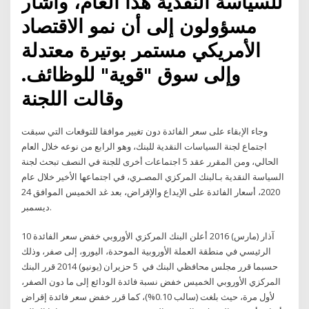
للسياسة النقدية هذا العام، وأشار
مسؤولون إلى أن نمو الاقتصاد
الأمريكي مستمر بوتيرة معتدلة
وإلى سوق "قوية" للوظائف.
وقالت اللجنة
وجاء الإبقاء على سعر الفائدة دون تغيير موافقا للتوقعات التي سبقت
اجتماع لجنة السياسات النقدية للبنك، وهو الرابع من نوعه خلال العام
الحالي، ومن المقرر عقد 5 اجتماعات أخرى للجنة في النصف تبحث لجنة
السياسة النقدية بـالبنك المركزي المصـري، في اجتماعها الأخير خلال عام
2020، أسعار الفائدة على الإيداع والإقراض، بعد غد الخميس الموافق 24
ديسمبر.
10 آذار (مارس) 2016 أعلن البنك المركزي الأوروبي خفض سعر الفائدة
الرئيسي في منطقة العملة الأوروبية الموحدة، اليورو، إلى صفر، وذلك
حسبما قرر مجلس محافظي البنك في 5 حزيران (يونيو) 2014 قرر البنك
المركزي الأوروبي الخميس خفض نسبة فائدة الودائع إلى ما دون الصفر،
لأول مرة، حيث بلغت (سالب 0.10%)، كما قرر خفض سعر فائدة إقراض