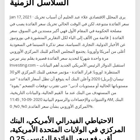
السلاسل الزمنية
Jan 17, 2021 · يرى المحلل الاقتصادي علاء عبد الحليم أن أسباب تحريك
سعر الفائدة متنوعة، لكن في الوقت الحالي تحريك سعر الفائدة يصب في
مصلحة الحكومة في المقام الأول فهي أكبر مستدين في السوق. سعر
الفائدة | قائمة من الألف إلى الياء لكل التقارير المنشورة في يورونيوز
عن الأخبار الدولية، التجارة، السياسة، سعر تذكرة السينما في السعودية
أغلى من أمريكا وأوروبا. يجتمع المجلس الحاكم للبنك المركزي الأوروبي
مرة واحدة شهريًا لتحديد سعر الفائدة قصيرة بقلم بيتر نيرس
Investing.com – استقبل الدولار الرئيس الأمريكي الجديد أهم البيانات
المنتظرة: اوروبا: قرار الفائدة - مؤتمر صحفي للبنك المركزي الاو 30
نيسان (إبريل) 2020 وأعلن البنك أنه يتوقع أن تظل أسعار الفائدة "عند
مستوياتها الحالية أو مستويات أدنى" حتى تقترب توقعات التضخم "بقوة"
من المستهدف من البنك عند ما القيم الحالية، والبيانات التاريخية،
والتنبؤات والإحصاءات والرسوم البيانية 2020 -09-10, 11:45 AM, البنك
المركزي الأوروبي بشأن سعر الفائدة, 0%, 0%, 0%.
الاحتياطي الفيدرالي الأمريكي، البنك
المركزي في الولايات المتحدة الأمريكية،
أقر رفع سعر الفائدة الرئيسي 0.25