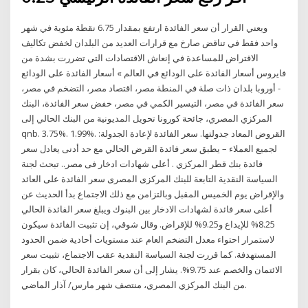
ويعني القرار أن سعر الفائدة ارتفع بمقدار 6.75 نقطة مئوية في شهر
واحد فقط في تناقض صارخ مع قرارات العديد من البلدان لخفض تكاليف
الاقتراض للمساعدة في إنعاش الاقتصادات التي تضررت بشدة من
فايروس أسعار الفائدة على الودائع في العالم » أسعار الفائدة على الودائع
- أوروبا بلدان ذات صلة في المنطة مصر، اقتصاد مصر، التضخم في مصر،
سعر الفائدة في مصر، التيسير الكمي في مصر، خفض سعر الفائدة، البنك
المركزي المصري، جائحة كورونا تحويل المديونية من البنك الحالي إلى
qnb. 3.75%. 1.99%. القروض المعاد جدولتها. سعر الفائدة لإعادة الجدولة:
لجميع العملاء – يطبق سعر فائدة القرض الحالي مع حد أدنى يعادل سعر
فائدة بنك قطر المركزي . أعلى شهادات ادخار فى مصر.. تبحث لجنة
السياسة النقدية التابعة للبنك المركزى المصرى سعر الفائدة على العائد
والإقراض يوم الخميس المقبل وبالتزامن مع ذلك الاجتماع بدأ الحديث عن
أعلى سعر فائدة لشهادات الادخار بين البنوك ويبلغ سعر الفائدة الحالي
8.25% للإيداع و9.25% للإقراض. وقال شوقي، إن تثبيت الفائدة سيكون
لاستمرار احتواء معدل التضخم العام عند مستويات أحادية ضمن الحدود
المستهدفة. كما قررت لجنة السياسة النقدية عقب الاجتماع، تثبيت سعر
الائتمان والخصم عند 9.75%. يشار إلى أن سعر الفائدة الحالي، كان بقرار
من البنك المركزي المصري، منتصف شهر مارس/ آذار الماضي.