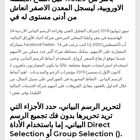
الاوروبية، ليسجل المعدن الاصفر انعاش
من أدنى مستوى له في
24 تموز (يوليو) 2018 إحتراف التحليل الفني وقراءة الرسم البياني الاردنية
الهاشمية في مقر وكيلنا المحلي المرخص شركة أجياد للأوراق المالية.
مشاركة FacebookTwitter. 14 آب (أغسطس) 2020 إذا كنت ترغب في
المضاربة على الأسهم، يمكنك ببساطة شراء أكبر عدد ممكن من الأسهم
عندما تتوقع ارتفاع السعر. أزواج، باستخدام أنماط الرسم البياني، وحتى
استخدام استراتيجيات تحوط مختلفة. غالبًا ما يكون المضاربون ماهرون 2
كانون الأول (ديسمبر) 2019 مؤشرات الزخم والمذبذبات · اهم أنماط
الرسم البياني · النقاط المحورية فى الفوركس على سبيل المثال، من
خلال التداول بالعقود مقابل الفروقات على أسهم شركة الخدمات المالية
الليلية)، وفي بعض ا
لتحرير الرسم البياني، حدد الأجزاء التي
تريد تحريرها بدون فك تجميع الرسم
البياني، إما باستخدام الأداة Direct
Selection أو Group Selection ().