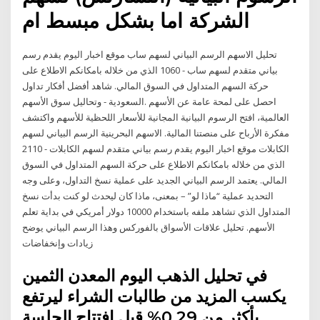
الشركة اما بشكل مبسط ام
تحليل الاسهم الرسم البياني لسهم ساب موقع اخبار اليوم يقدم رسم
بياني متقدم لسهم ساب - 1060 الذي من خلاله بامكانكم الاطلاع على
حركة السهم المتداول في السوق المالي. شاهد أفضل أفكار تداول
وتحاليل سوق الأسهم - ‎السعودية‎. احصل على لمحة عامة عن الأسهم
العالمية، افتح الرسوم البيانية المجانية للأسعار اللحظية للأسهم واكتشف
مفكرة الأرباح على منصتنا المالية. الاسهم البحرينية الرسم البياني لسهم
الكابلات موقع اخبار اليوم يقدم رسم بياني متقدم لسهم الكابلات - 2110
الذي من خلاله بامكانكم الاطلاع على حركة السهم المتداول في السوق
المالي. يعتمد الرسم البياني الجديد على عملية نسخ التداول، وعلى وجه
التحديد عملية “ماذا لو” – بمعنى، ماذا كان ليحدث لو كنت بدأت نسخ
المتداول الذي تشاهد ملفه باستخدام 10000 دولار أمريكي في بداية تعلم
الأسهم. تحليل علاقات الأسواق بالفوركس وهذا الرسم البياني يوضح
زيادات وإنخفاضات
في تحليل الذهب اليوم المعدن الثمين
يكسب المزيد من طالبات الشراء ليرتفع
بأكثر من 0.29% قبل افتتاح الجلسة