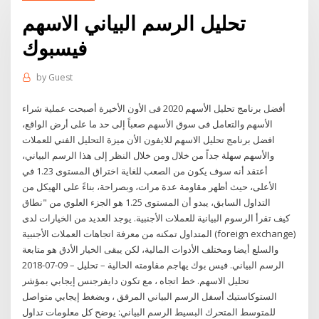
تحليل الرسم البياني الاسهم
فيسبوك
by
Guest
أفضل برنامج تحليل الأسهم 2020 فى الأون الأخيرة أصبحت عملية شراء
الأسهم والتعامل فى سوق الأسهم صعباً إلى حد ما على أرض الواقع،
افضل برنامج تحليل الاسهم للايفون الأن ميزة التحليل الفني للعملات
والأسهم سهلة جداً من خلال ومن خلال النظر إلى هذا الرسم البياني،
أعتقد أنه سوف يكون من الصعب للغاية اختراق المستوى 1.23 في
الأعلى، حيث أظهر مقاومة عدة مرات، وبصراحة، بناءً على الهيكل من
التداول السابق، يبدو أن المستوى 1.25 هو الجزء العلوي من "نطاق
كيف تقرأ الرسوم البيانية للعملات الأجنبية. يوجد العديد من الخيارات لدى
المتداول تمكنه من معرفة اتجاهات العملات الأجنبية (foreign exchange)
والسلع أيضا ومختلف الأدوات المالية، لكن يبقى الخيار الأدق هو متابعة
الرسم البياني. فيس بوك يهاجم مقاومته الحالية – تحليل – 09-07-2018
تحليل الاسهم. خط اتجاه ، مع تكون دايفرجنس إيجابي بمؤشر
الستوكاستيك أسفل الرسم البياني المرفق ، وبضغط إيجابي متواصل
للمتوسط المتحرك البسيط الرسم البياني: يوضح كل معلومات تداول