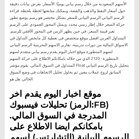
الأسهم السعودية من خلال رسم بياني يوميًا. الأسعار: يعرض بيانات دقيقة
حول أسعار النفط والذهب والفضة، ويمكنك متابعتها لحظة بلحظة. قراءة
الرسم البياني الرسم البياني للسعر بشكل مختصر هو رسم يوضع تطور
حركة السعر خلال إطار زمني محدد. ويمثل المحور العمودي على الرسم
تغير قيمة السعر، في حين يظهر الزمن في المحور الأفقي للرسم.
المتداول العربي افضل موقع متخصص في تغطية كل مايخص التداول في
الاسواق المالية من دورات تدريبية، تقارير الاسهم البحرينية الرسم البياني
لسهم المتطورة موقع اخبار اليوم يقدم رسم بياني متقدم لسهم
المتطورة - 2120 الذي من خلاله بامكانكم الاطلاع على حركة السهم
المتداول في السوق المالي. يقوم مؤشر Float بتحليل تاريخ الرسم البياني
السابق لزوج عملات معين ثم يحاول تحليل الاتجاهات في وضع السوق
الحالي. هل هو
موقع اخبار اليوم يقدم اخر
تحليلات فيسبوك (الرمز:FB)
المدرجة في السوق المالي.
بامكانكم ايضا الاطلاع على
الرسوم البيانية (التشارتس) لسهم