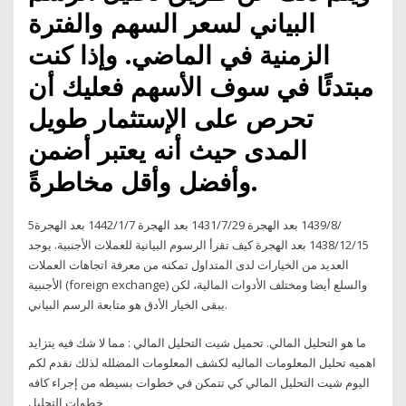
البياني لسعر السهم والفترة
الزمنية في الماضي. وإذا كنت
مبتدئًا في سوف الأسهم فعليك أن
تحرص على الإستثمار طويل
المدى حيث أنه يعتبر أضمن
وأفضل وأقل مخاطرةً.
5‏‏/8‏‏/1439 بعد الهجرة 29‏‏/7‏‏/1431 بعد الهجرة 7‏‏/1‏‏/1442 بعد الهجرة
15‏‏/12‏‏/1438 بعد الهجرة كيف تقرأ الرسوم البيانية للعملات الأجنبية. يوجد
العديد من الخيارات لدى المتداول تمكنه من معرفة اتجاهات العملات
الأجنبية (foreign exchange) والسلع أيضا ومختلف الأدوات المالية، لكن
يبقى الخيار الأدق هو متابعة الرسم البياني.
ما هو التحليل المالي. تحميل شيت التحليل المالي : مما لا شك فيه يتزايد
اهميه تحليل المعلومات الماليه لكشف المعلومات المضلله لذلك نقدم لكم
اليوم شيت التحليل المالي كي تتمكن في خطوات بسيطه من إجراء كافه
خطوات التحليل