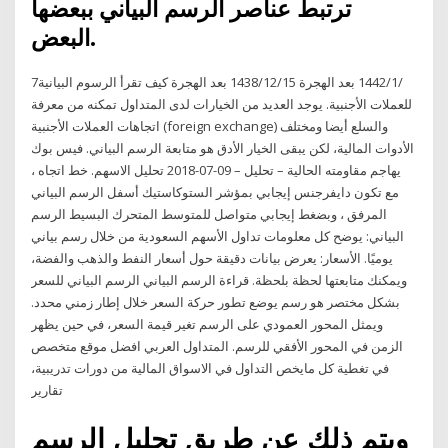
ترتبط عناصر الرسم البياني ببعضها
البعض.
7‏‏/1‏‏/1442 بعد الهجرة 15‏‏/12‏‏/1438 بعد الهجرة كيف تقرأ الرسوم البيانية
للعملات الأجنبية. يوجد العديد من الخيارات لدى المتداول تمكنه من معرفة
اتجاهات العملات الأجنبية (foreign exchange) والسلع أيضا ومختلف
الأدوات المالية، لكن يبقى الخيار الأدق هو متابعة الرسم البياني. فيس بوك
يهاجم مقاومته الحالية – تحليل – 09-07-2018 تحليل الاسهم. خط اتجاه ،
مع تكون دايفرجنس إيجابي بمؤشر الستوكاستيك أسفل الرسم البياني
المرفق ، وبضغط إيجابي متواصل للمتوسط المتحرك البسيط الرسم
البياني: يوضح كل معلومات تداول الأسهم السعودية من خلال رسم بياني
يوميًا. الأسعار: يعرض بيانات دقيقة حول أسعار النفط والذهب والفضة،
ويمكنك متابعتها لحظة بلحظة. قراءة الرسم البياني الرسم البياني للسعر
بشكل مختصر هو رسم يوضع تطور حركة السعر خلال إطار زمني محدد.
ويمثل المحور العمودي على الرسم تغير قيمة السعر، في حين يظهر
الزمن في المحور الأفقي للرسم. المتداول العربي افضل موقع متخصص
في تغطية كل مايخص التداول في الاسواق المالية من دورات تدريبية،
تقارير
ويتم ذلك عن طريق تحليل الرسم