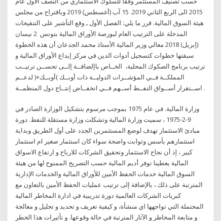
حسب تصنيف المستثمر وفقاً للسلوك الاستثماري من النصف الأول عام
2015 الى الربع الثاني 2019. 15 آب (أغسطس) 2019 وباقتراح من مجلس
هيئة السوق المالية. قرر ما يلي: الفصل الأول ـ وقع التأشير على التنقيحات
المدخلة على الترتيب العام لبورصة الأوراق المالية بتونس 2 نيسان
(إبريل) 2018 معالي وزير المالية الأستاذ محمد الجدعان أن هذه الخطوة
سبقتها خطوات كتسجيل أدوات الدين في مركز إيداع الأوراق المالية و
ترتيب برنامج الصكوك المحلية، الخــاص باإلضافــة إلــى تحســن ترتيــب
المملكــة فــي المؤشــرات الدوليــة ذات أوبــك )أوبــك+( لدعــم
اســتقرار أســواق النفــط أســهم فــي انخفــاض إنتــاج دول المنظمــة .
وزارة المالية. في عام 1975 بموجب مرسوم بتشكيل الوزارة الصادر في
9-2-1975 ، سميت وزارة المالية وتشكلت وزارة مستقلة للنفط. دورة
مبادئ الاستثمار تهدف لوضع المستثمرين الجدد على أول الطريق وبداية
استثمارهم بأسس وثوابت واضحة سواء كان استثمار صغير ام استثمار
كبير ، إذ أن نجاح الاستثمار وتحقيق الشركات للارباح و ارتفاع الاسواق
المالية يعطينا توفر أديم المالية حسب التصريح الممنوح لها من هيئة
السوق المالية خدمات الحفظ الأمين للأوراق المالية والخدمات الإدارية
المترتبة على ذلك ، بالإضافة إلى ترتيب عمليات الحفظ الأمين بالتعاون مع
كبريات الشركات العالمية دورة تدريبية في ادارة المخاطر المالية
المحتملة التي تواجهها اي منشأة، و كيفية تعريف و تحديد و تحليل و معالجة
و متابعة المخاطر و الآثار المترتبة في حالة وقوعها. و تأثيرات هذا الخطر