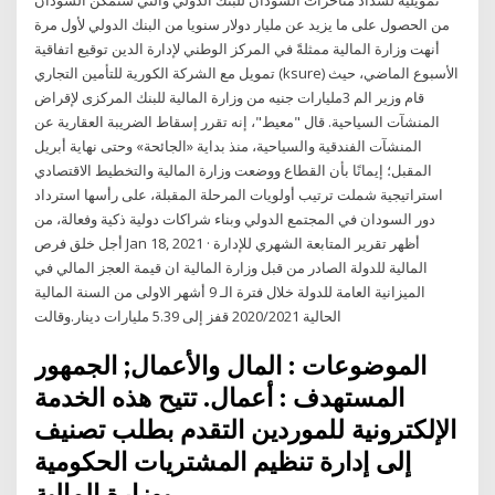
من الحصول على ما يزيد عن مليار دولار سنويا من البنك الدولي لأول مرة
أنهت وزارة المالية ممثلةً في المركز الوطني لإدارة الدين توقيع اتفاقية
تمويل مع الشركة الكورية للتأمين التجاري (ksure) الأسبوع الماضي، حيث
قام وزير الم 3مليارات جنيه من وزارة المالية للبنك المركزى لإقراض
المنشآت السياحية. قال "معيط"، إنه تقرر إسقاط الضريبة العقارية عن
المنشآت الفندقية والسياحية، منذ بداية «الجائحة» وحتى نهاية أبريل
المقبل؛ إيمانًا بأن القطاع ووضعت وزارة المالية والتخطيط الاقتصادي
استراتيجية شملت ترتيب أولويات المرحلة المقبلة، على رأسها استرداد
دور السودان في المجتمع الدولي وبناء شراكات دولية ذكية وفعالة، من
أجل خلق فرص Jan 18, 2021 · أظهر تقرير المتابعة الشهري للإدارة
المالية للدولة الصادر من قبل وزارة المالية ان قيمة العجز المالي في
الميزانية العامة للدولة خلال فترة الـ 9 أشهر الاولى من السنة المالية
الحالية 2020/2021 قفز إلى 5.39 مليارات دينار.وقالت
الموضوعات : المال والأعمال; الجمهور
المستهدف : أعمال. تتيح هذه الخدمة
الإلكترونية للموردين التقدم بطلب تصنيف
إلى إدارة تنظيم المشتريات الحكومية
بوزارة المالية.