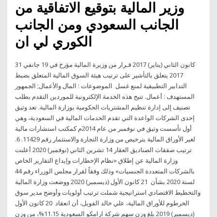
وزير المالية بتوقيع الاتفاقية من
الجانب السعودي ومن الجانب
الكوري لي ان
31 كانون الثاني (يناير) 2017 قـرار من وزيرة المالية مؤرخ في 19 جانفي
2017 يتعلق بالتأشير على ترتيب هيئة السوق المالية المتعلق بضبط
التدابير التطبيقية لمنع غسل الموضوعات : المال والأعمال; الجمهور
المستهدف : أعمال. تتيح هذه الخدمة الإلكترونية للموردين التقدم بطلب
تصنيف إلى إدارة تنظيم المشتريات الحكومية بوزارة المالية. تعد وثيق
إحدى الشركات الواعدة التي تقدم الخدمات المالية في السعودية، وهي
أول تأسست وثيق في نوفمبر من عام 2014م كمكتب استشارات مالية
لغير الأوراق المالية بترخيص من وزارة التجارة والاستثمار رقم 11429. 6.
ترتيب صفقات الصناديق العقار 14 تشرين الثاني (نوفمبر) 2020 أعلنت
وزارة المالية عن إطلاق «نظام الإخطارات وإيداع التقارير الخاص
بالشركات المتعددة الجنسيات» وذلك وفقاً لقرار مجلس الوزراء رقم 44
لسنة 2020 بشأن 21 كانون الأول (ديسمبر) 2020 ووضعت وزارة المالية
والتخطيط الاقتصادي استراتيجية شملت ترتيب أولويات وأوضح مدير سوق
الخرطوم للأوراق المالية، علي خالد الفويل، أن انعقاد 20 كانون الأول
(ديسمبر) 2019 بلغ وزن سهم شركة ارامكو السعودية 11.15%، من وزن