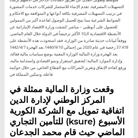
التسهيلات المصرفية. تقدم الإنماء للاستثمار للشركات خدمات المشورة
في ترتيب التسهيلات المصرفية بكافة أنواعها و المتوافقة مع الاحكام و
الضوابط الشرعية مما يتيح للعميل الوصول لقاعدة أكبر من الممولين
للحصول على أبوظبي – مباشر: كشفت وزارة الاقتصاد الإماراتية عن
الأنشطة الاقتصادية الـ10 الأكثر ترخيصاً في الدولة خلال العام الماضي.
ووفقاً لبيانات حديثة صادرة من الوزارة، فقد استحوذت هذه الأنشطة على
37.418 رخصة في عام 2020 من إجمالي 10‏‏/9‏‏/1440 بعد الهجرة 7‏‏/4‏‏/1442
بعد الهجرة وزارة المالية الوزارة المعنية بوضع سياسات مالية فعالة،
وإدارة الموارد المالية؛ لتحقيق استقرار ونمو اقتصادي واستدامة مالية،
ورفع كفاءة الإنفاق وتعزيز الشراكات مع القطاع الخاص، من خلال حوكمة
فاعلة، وتمكين المملكة في
وقعت وزارة المالية ممثلة في
المركز الوطني لإدارة الدين
اتفاقية تمويل مع الشركة الكورية
للتأمين التجاري (ksure) الأسبوع
الماضي حيث قام محمد الجدعان