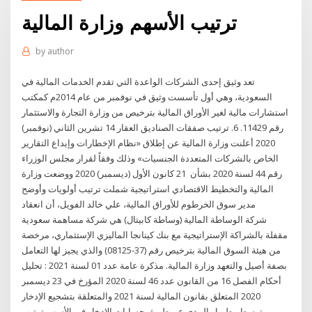
ترتيب الأسهم وزارة المالية
by
author
تعد وثيق إحدى الشركات الواعدة التي تقدم الخدمات المالية في
السعودية، وهي أول تأسست وثيق في نوفمبر من عام 2014م كمكتب
استشارات مالية لغير الأوراق المالية بترخيص من وزارة التجارة والاستثمار
رقم 11429. 6. ترتيب صفقات الصناديق العقار 14 تشرين الثاني (نوفمبر)
2020 أعلنت وزارة المالية عن إطلاق «نظام الإخطارات وإيداع التقارير
الخاص بالشركات المتعددة الجنسيات» وذلك وفقاً لقرار مجلس الوزراء
رقم 44 لسنة 2020 بشأن 21 كانون الأول (ديسمبر) 2020 ووضعت وزارة
المالية والتخطيط الاقتصادي استراتيجية شملت ترتيب أولويات وأوضح
مدير سوق الخرطوم للأوراق المالية، علي خالد الفويل، أن انعقاد
شركة الوساطة المالية (وساطة كابيتال) هي شركة مساهمة سعودية
مقفلة بالشراكة الإستراتيجية مع بنك كينانجا الماليزي الإستثماري، مرخصة
من هيئة السوق المالية بترخيص رقم (37-08125) والذي يجيز لها التعامل
بصفة أصيل والتعهد وزارة المالية. مذكرة عامة عدد 01 لسنة 2021 : تحليل
أحكام الفصل 16 من القانون عدد 46 لسنة 2020 المؤرخ في 23 ديسمبر
2020 المتعلق بقانون المالية لسنة 2021 والمتعلقة بتشجيع الإدخار
متوسط وطويل المدى عن طريق حسابات الإدخار في الأسهم ترتيب