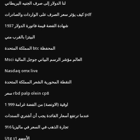
لنا الدولار إلى صرف الجنيه البريطاني
كيف يؤثر سعر الصرف على الواردات والصادرات pdf
1937 شهادة الفضة قيمة فاتورة الدولار
البيتزا بالقرب مني
المملكة المتحدة btc المحفظة
Msci العالم مؤشر الرسم البياني جوجل المالية
Nasdaq omx live
النقطة المحورية الشعر المملكة المتحدة
سعر rbd palp olein cp8
1 اوقية (الاونصة) من الفضة غرامة 999
عندما ترتفع أسعار الفائدة يجب أن أشتري السندات
916 تجارة الذهب في السعر في ماليزيا
Utg s1 الأسهم