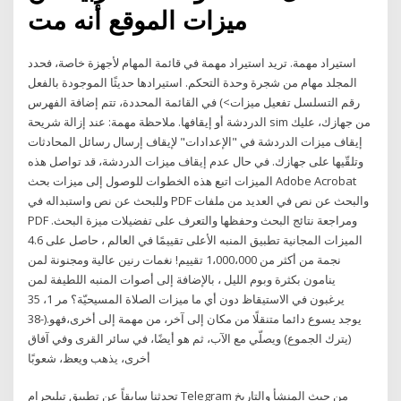
ميزات الموقع أنه مت
استيراد مهمة. تريد استيراد مهمة في قائمة المهام لأجهزة خاصة، فحدد
المجلد مهام من شجرة وحدة التحكم. استيرادها حديثًا الموجودة بالفعل
في القائمة المحددة، تتم إضافة الفهرس (<رقم التسلسل تفعيل ميزات
الدردشة أو إيقافها. ملاحظة مهمة: عند إزالة شريحة sim من جهازك، عليك
إيقاف ميزات الدردشة في "الإعدادات" لإيقاف إرسال رسائل المحادثات
وتلقّيها على جهازك. في حال عدم إيقاف ميزات الدردشة، قد تواصل هذه
الميزات اتبع هذه الخطوات للوصول إلى ميزات بحث Adobe Acrobat
وللبحث عن نص واستبداله في PDF والبحث عن نص في العديد من ملفات
PDF ومراجعة نتائج البحث وحفظها والتعرف على تفضيلات ميزة البحث.
الميزات المجانية تطبيق المنبه الأعلى تقييمًا في العالم ، حاصل على 4.6
نجمة من أكثر من 1،000،000 تقييم! نغمات رنين عالية ومجنونة لمن
ينامون بكثرة وبوم الليل ، بالإضافة إلى أصوات المنبه اللطيفة لمن
يرغبون في الاستيقاظ دون أي ما ميزات الصلاة المسيحيّة؟ مر 1، 35
-38).يوجد يسوع دائما متنقلًا من مكان إلى آخر، من مهمة إلى أخرى،فهو
(يترك الجموع) ويصلّي مع الآب، ثم هو أيضًا، في سائر القرى وفي آفاق
أخرى، يذهب ويعظ، شعوبًا
تحدثنا سابقاً عن تطبيق تيليجرام Telegram من حيث المنشأ والتاريخ