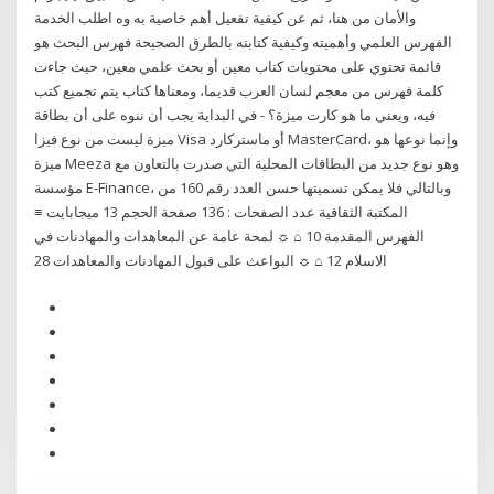
والأمان من هنا، ثم عن كيفية تفعيل أهم خاصية به وه اطلب الخدمة
الفهرس العلمي وأهميته وكيفية كتابته بالطرق الصحيحة فهرس البحث هو
قائمة تحتوي على محتويات كتاب معين أو بحث علمي معين، حيث جاءت
كلمة فهرس من معجم لسان العرب قديما، ومعناها كتاب يتم تجميع كتب
فيه، ويعني ما هو كارت ميزة؟ - في البداية يجب أن ننوه على أن بطاقة
ميزة ليست من نوع فيزا Visa أو ماستركارد MasterCard، وإنما نوعها هو
ميزة Meeza وهو نوع جديد من البطاقات المحلية التي صدرت بالتعاون مع
مؤسسة E-Finance، وبالتالي فلا يمكن تسميتها حسن العدد رقم 160 من
المكتبة الثقافية عدد الصفحات : 136 صفحة الحجم 13 ميجابايت ≡
الفهرس المقدمة 10 ⌂ ☼ لمحة عامة عن المعاهدات والمهادنات في
الاسلام 12 ⌂ ☼ البواعث على قبول المهادنات والمعاهدات 28