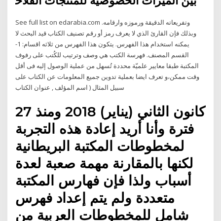
ﺑﻴﻦ ﺍﻟﻤﻴﺰﺍﺕ ﺍﻟﺨﺼﻮﺻﻴﺔ ﻟﻠﻤﻨﺘﺠﺎﺕ ﺍﻟﻔﻼﺣ
See full list on edarabia.com وتفريعاته الدقيقة ورموزه وارقامه.
وبذلك فإن القارئ الذي لا يعرف رمز أو رقم تصنيف الكتاب قيد البحث لا
يمكنه استخدام هذا الفهرس. يتكون هذا الفهرس من ثلاثه اقسام: 1-
القسم المصنف. فهرسة الكتب هي وصف وترتيب للكُتب على رفوف
المكتبة طبقا معايير علميّة محددة تُسهل من عملية الوصول إليه فى أقل
وقت ممكن،و تعرف ايضا بعملية تدوين جميع المعلومات عن الكتاب على
سبيل المثال ( اسم المؤلف , عنوان الكتاب
27 كانون الثاني (يناير) 2018 ومنذ
فترة وأنا أريد إعادة هذه التجربة
لمخطوطات المكتبة البريطانية
لكنها بالمقارنة مهمة صعبة لعدة
أسباب ولذا فإن فهارس المكتبة
متعددة ولم يتم إعداد فهرس
شامل للمخطوطات العربية من