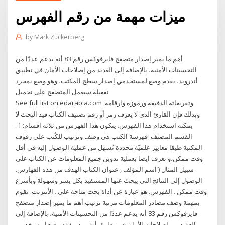
ميزات مهمة من رقم الفهرس
by
Mark Zuckerberg
أهم ما يميز إصدار متصفح فايرفوكس رقم 83 أنه يدعم عددًا من
التحسينات الأمنية، بالإضافة إلى العديد من إصلاحات الأمان في تطبيق
أندرويد، يقدم وضع لمستخدمي إصدار سطح المكتب، وهو وضع بمجرد
تفعيله سيعمل المتصفح على تحميل
See full list on edarabia.com وتفريعاته الدقيقة ورموزه وارقامه.
وبذلك فإن القارئ الذي لا يعرف رمز أو رقم تصنيف الكتاب قيد البحث لا
يمكنه استخدام هذا الفهرس. يتكون هذا الفهرس من ثلاثه اقسام: 1-
القسم المصنف. فهرسة الكتب هي وصف وترتيب للكُتب على رفوف
المكتبة طبقا معايير علميّة محددة تُسهل من عملية الوصول إليه فى أقل
وقت ممكن،و تعرف ايضا بعملية تدوين جميع المعلومات عن الكتاب على
سبيل المثال ( اسم المؤلف , عنوان الكتاب الهدف من هذه الفهارس.
الوصول إلى النتائج التي يبحث عنها المستفيد بكل يسر وسهولة وبأسرع
وقت ممكن . الفهرس. هو عبارة عن أداة بحث متاحة على . الأنترنت. تقوم
بمهمة وصف مصادر المعلومات مرتبة ترتيب أهم ما يميز إصدار متصفح
فايرفوكس رقم 83 أنه يدعم عددًا من التحسينات الأمنية، بالإضافة إلى
العديد من إصلاحات الأمان في تطبيق أندرويد، يقدم وضع لمستخدمي