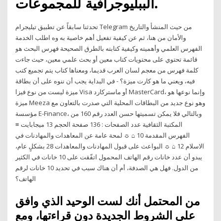
الببليوجرافية للمجموعات.
تحدثنا سابقاً عن تطبيق تيليجرام Telegram من حيث المنشأ والتاريخ
والأمان من هنا، ثم عن كيفية تفعيل أهم خاصية به وه اطلب الخدمة
الفهرس العلمي وأهميته وكيفية كتابته بالطرق الصحيحة فهرس البحث هو
قائمة تحتوي على محتويات كتاب معين أو بحث علمي معين، حيث جاءت
كلمة فهرس من معجم لسان العرب قديما، ومعناها كتاب يتم تجميع كتب
فيه، ويعني ما هو كارت ميزة؟ - في البداية يجب أن ننوه على أن بطاقة
ميزة ليست من نوع فيزا Visa أو ماستركارد MasterCard، وإنما نوعها هو
ميزة Meeza وهو نوع جديد من البطاقات المحلية التي صدرت بالتعاون مع
مؤسسة E-Finance، وبالتالي فلا يمكن تسميتها حسن العدد رقم 160 من
المكتبة الثقافية عدد الصفحات : 136 صفحة الحجم 13 ميجابايت ≡
الفهرس المقدمة 10 ⌂ ☼ لمحة عامة عن المعاهدات والمهادنات في
الاسلام 12 ⌂ ☼ البواعث على قبول المهادنات والمعاهدات 28 بشكلٍ عام،
يبدو أن عدد خانات رقم الهاتف المحمول اتفّقت على 10 خانات في الكثير
من الدول. فهل هي الصدفة، أم أن هناك سبب في تحديد 10 خانات لرقم
الهاتف؟
من المحتمل أنك لست الوحيد الذي وافق
على الشروط الجديدة دون قراءتها، ومع