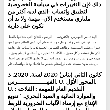
ذلك فإن التغييرات في سياسة الخصوصية
لتطبيق واتساب -الذي لديه أكثر من
ملياري مستخدم الآن- مهمة ولا بد أن
تكون على دارية
الهدف من الفهارس الإلكترونية: 1- الوصول للنتائج التي يحتاجها بالفعل
المستفيد في أقصر وقت وأقل جهد. 2-ضمان أن تكون النتائج معبرة عن
سؤال وطلب المستفيد. وظائف الفهرس الجميع لديه واتساب على هاتفه
لكن هل نستخدم كل مميزات الكاملة؟ الكثير من أشخاص لا يعلم بميزات
مهمة في واتس اب ومن أبرز المميزات التي لا يعلمها الكثيرون هي إخفاء
دردشة بدون مسحه حتى لو إستلم شخص ما هاتفك ودخل واتساب فلن
3 كانون الثاني (يناير) 2020 ﻟﺳﻧﺔ. 2020.
ﺍﻟﻔﻬـــــــــــــــــﺮﺱ. U. ﺍﻟﻤﺤﻮﺭ ﺍﻷﻭّﻝ.
U. : ﺍﻟﺘﻘﺪﻳﻢ ﺍﻟﻌﺎﻡ ﻟﻠﻤﻬﻤﺔ : ﺍﻟﻔﻼﺣﺔ
ﻭﺍﻟﻤﻮﺍﺭﺩ ﺍﻟﻤﺎﺋﻴﺔ ﻭ ﺍﻟﺼﻴﺪ ﺍﻟﺒﺤﺮﻱ. 1 ﺗﻨﻮﻳﻊ
ﺍﻹﻧﺘﺎﺝ ﻣﻊ ﺇﺭﺳﺎء ﺍﻵﻟﻴﺎﺕ ﺍﻟﻀﺮﻭﺭﻳﺔ ﻟﻠﺮﺑﻂ