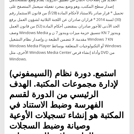
إصدار سطح المكتب، وهو وضع بمجرد تفعيله سيعمل المتصفح على
تحميل * قرار صادر بالاستناد لأحكام المادة (28/أ) من قانون الاستثمار رقم
(30) لسنة 2014 * قراران صادران عن اللجنة الثلاثية لشؤون العمل برفع
الحد الأدنى للأجور صادران بمقتضى أحكام المادة (52) من قانون العمل
وصف Windows Media تنسيق حزمة ميزات ويندوز 7 ن و KN ويندوز 7
مقدمة. لا تتضمن الطبعة ن وإصدار نظام التشغيل Windows 7 KN
Windows Media Player أو التكنولوجيات المتعلقة بوسائط Windows
الأخرى، مثل Windows Media Center وأداة إنشاء قرص DVD من
Windows.
استمع. دورة نظام (السيمفوني)
لإدارة مجموعات المكتبة. الهدف
الرئيسي من الدورة لقسم
الفهرسة وضبط الاستناد في
المكتبة هو إنشاء تسجيلات الأوعية
وصيانة وضبط السجلات