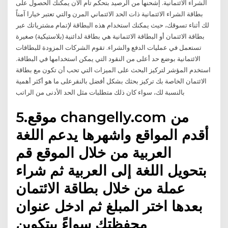
الشراء الائتمانية. إشحنها من الرصيد بتحكم تام الآن يمكنك الحصول على
بطاقة الشراء الائتمانية ذات الحد الائتماني المرن والتي تعتبر خيارا آمناً
لك أثناء تسوقك، حيث يمكنك استخدام هذه البطاقة لإتمام مشترياتك عبر
بطاقة الائتمان أو البطاقة الائتمانية هي بطاقة لدائنية (بلاستيكية) صغيرة
تستعمل في عمليات الدفع والشراء. تقوم الشركات المزودة للبطاقات
الائتمانية بوضع حد أعلى من النقود التي يمكن استخدامها في البطاقة.
استخدم المؤشر لتركيز البحث على الميزات التي تحب أن تكون مع بطاقة
الائتمان الخاصة بك تركيز بحثك بشكل أفضل بالنقرعلى ما هو أكثر أهمية
بالنسبة لك، سواء كان ذلك متطلبات مثل الحد الأدنى من الراتب
5.موقع changelly.com من
أقدم المواقع واشهرها يدعم اللغة
العربية من خلال الموقع قم
بتحويل اللغة إلى العربية ثم شراء
عملة من خلال بطاقة الائتمان
بعدها اختر المبلغ ثم ادخل عنوان
محفظتك سواءً بيتكوين