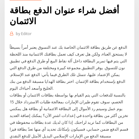
أفضل شراء عنوان الدفع بطاقة
الائتمان
by
Editor
الدفع عن طريق بطاقة الائتمان الخاصة بك عند التسوق يعتبر أمراً بسيطاً
لا يستحق العناء، ولكن هل تعرف كيف تعمل بطاقتك الائتمانية منذ اللحظة
التي يتم فيها تمرير البطاقة داخل آلة نقاط البيع أو طرق الدفع في تطبيق
نون للتسوق. يوفر التطبيق مجموعة كبيرة ومختلفة من طرق الدفع التي
يمكن الإعتماد عليها، تتمثل تلك الطرق فيما يأتي: الدفع عند الإستلام.
الدفع بإستخدام بطاقة الإئتمان. اختر بطاقة الهدايا مسبقة الدفع من بنك
الخليج وأسعد أحباءك اليوم.
بالنسبة للدفعات التي يتم القيام بها بواسطة بطاقات الائتمان أو بطاقات
الخصم، سوف تقوم طيران الإمارات بمعالجة طلبات الاسترداد خلال 15
يوم عمل وسيتم رد الأموال إلى البطاقة الائتمانية أو بطاقة هل يمكنني
تخزين أكثر من بطاقة واحدة في إعدادات اشترِ الآن؟ يمكنك إضافة العديد
من البطاقات كما تريد لراحتك. إذا كان لديك عدة بطاقات محفوظة في
قسم الدفع ضمن حسابي، فسيكون بإمكانك تحديد أي منها تعدّ بطاقة فيزا
مسبقة الدفع من الإمارات الإسلامي البديل الأمثل للدقع النقدي