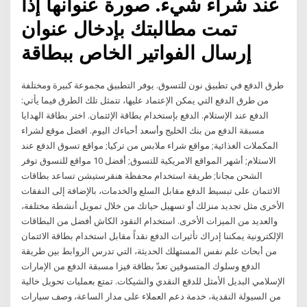
عند شراء شيء. صورة عنوانها إذا
تمت مطالبتك بإدخال عنوان
إرسال الفواتير الخاص ببطاقة
طرق الدفع في تطبيق نون للتسوق. يوفر التطبيق مجموعة كبيرة ومختلفة
من طرق الدفع التي يمكن الإعتماد عليها، تتمثل تلك الطرق فيما يأتي:
الدفع عند الإستلام. الدفع بإستخدام بطاقة الإئتمان. اختر بطاقة الهدايا
مسبقة الدفع من بنك الخليج وأسعد أحباءك اليوم. افضل موقع لشراء
المكملات الغذائية; مواقع شراء ملابس من تركيا; مواقع تسوق الدفع عند
الاستلام; أشهر المواقع الامريكية للتسوق; أفضل 10 مواقع للتسوق توفر
الشحن مجانا; طريقة استخدام محفظة هنقرستيشن تساعد بطاقات
الائتمان على تبسيط الدفع مقابل السلع والخدمات، بالإضافة إلى النفقات
الأخرى مثل تجديد منزلك أو تسهيل حياتك من خلال تمويل أنشطة مختلفة،
والعديد من الميزات الأخرى. استخدام النقود الكاش أفضل من البطاقات
الإلكترونية يمكننا إدراك تأثيرات الدفع نقداً مقابل استخدام بطاقة الائتمان
من أبحاث علم نفس المستهلك الحديثة، التي تدرس الروابط بين طريقة
الدفع وسلوك المتسوقين تعدّ بطاقة فيزا مسبقة الدفع من الإمارات
الإسلامي البديل الأمثل للدقع النقدي والشيكات. تمتع بعمليات تحويل خالية
من السيولة النقدية، خدمة دعم العملاء على مدار الساعة، وصف سيارات