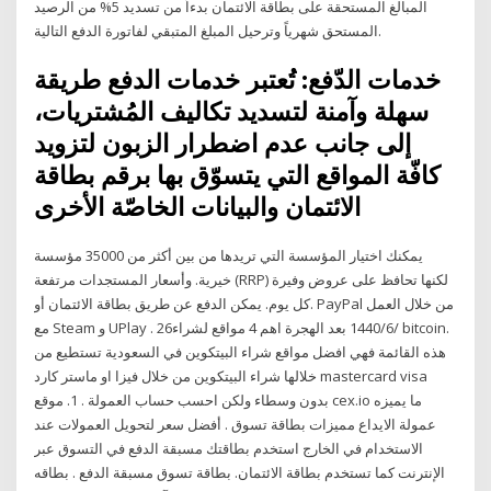
المبالغ المستحقة على بطاقة الائتمان بدءاً من تسديد 5% من الرصيد
المستحق شهرياً وترحيل المبلغ المتبقي لفاتورة الدفع التالية.
خدمات الدّفع: تُعتبر خدمات الدفع طريقة
سهلة وآمنة لتسديد تكاليف المُشتريات،
إلى جانب عدم اضطرار الزبون لتزويد
كافّة المواقع التي يتسوّق بها برقم بطاقة
الائتمان والبيانات الخاصّة الأخرى
يمكنك اختيار المؤسسة التي تريدها من بين أكثر من 35000 مؤسسة
خيرية. وأسعار المستجدات مرتفعة (RRP) لكنها تحافظ على عروض وفيرة
كل يوم. يمكن الدفع عن طريق بطاقة الائتمان أو. PayPal من خلال العمل
مع Steam و UPlay . 26‏‏/6‏‏/1440 بعد الهجرة اهم 4 مواقع لشراء bitcoin.
هذه القائمة فهي افضل مواقع شراء البيتكوين في السعودية تستطيع من
خلالها شراء البيتكوين من خلال فيزا او ماستر كارد mastercard visa
بدون وسطاء ولكن احسب حساب العمولة . 1. موقع cex.io ما يميزه
عمولة الايداع مميزات بطاقة تسوق . أفضل سعر لتحويل العمولات عند
الاستخدام في الخارج استخدم بطاقتك مسبقة الدفع في التسوق عبر
الإنترنت كما تستخدم بطاقة الائتمان. بطاقة تسوق مسبقة الدفع . بطاقه