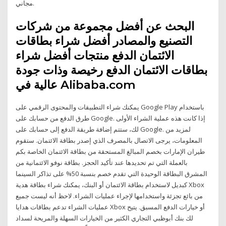
مجاني.
البحث عن أفضل مجموعة من شركات
التصنيع والمصادر أفضل شراء بطاقات
الائتمان الدفع منتجات أفضل شراء
بطاقات الائتمان الدفع رخيصة وذات جودة
عالية في Alibaba.com
يمكنك شراء التطبيقات والمحتوى الرقمي على Google Play باستخدام
طرق الدفع من حسابك على Google. إذا كانت هذه عملية الشراء الأولى
لك، ستتم إضافة طريقة الدفع إلى حسابك على Google. لمزيد من
المعلومات، يرجى الاتصال بالمصرف الذي إصدر بطاقة الائتمان. ستقوم
طيران الإمارات بخصم المبالغ المستحقة من بطاقة الائتمان الخاصة بكم
بالعملة التي تم تحديدها عند تأكيد الحجز. بطاقة نوفو الائتمانية من
المشرق البطاقة الوحيدة التي تقدم خصم بنسبة 50% على تذاكر السينما
كبديل لاستخدام بطاقة الائتمان أو البنك، يمكنك شراء بطاقة هدية Xbox
من بائع تجزئة واستخدامها لإجراء عمليات الشراء. لاحظ أنه ليست جميع
عمليات الشراء تدعم بطاقات هدايا Xbox أو خيارات الدفع المسبق. يتيح
لك بنك أبوظبي التجاري الكثير من الخيارات السهلة والمريحة لسداد