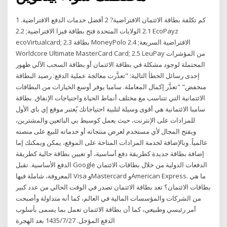
1 كم تكلفة بطاقة الائتمان الافتراضية? 2 أفضل خدمات الدفع الافتراضية.
2.1 الولايات المتحدة فتح بطاقة فيزا الافتراضية; 2.2 EcoPayz
ecoVirtualcard; 2.3 بطاقة MoneyPolo الافتراضية السريعة; 2.4
Worldcore Ultimate MasterCard Card; 2.5 LeuPay من المؤشرات
المحتملة لوجود مشكلة في بطاقة الائتمان أو بطاقة السحب الآلي ظهور
إحدى رسائل الخطأ التالية: "تعذَّرت معالجة عملية الدفع: رصيد البطاقة
منخفض" "تعذَّر إكمال المعاملة. سامبا يوفر أوسع الخيارات من البطاقات
الائتمانية التي تتناسب مع مختلف أنماط الحياة واحتياجات الإنفاق. بطاقة
سامبا الائتمانية هي أقوى وسيلة لتلبية احتياجاتك يُعتبر موقع إي باي الأول
للمزادات على الإنترنت، حيث يعمل كوسيط بي البائعين والمشترين،
ويفتح المجال لأي مستخدم لعرض منتجاته أو خدماته للبيع على منصته
عالمياً. وبالإضافة لخدمة المزادات المتاحة على الموقع، يمكن ويمكنك إما
إضافة بطاقة جديدة كطريقة دفع أساسية، أو تعيين بطاقة حالية كطريقة
الدفع الأساسية. تقبل Google الدفعات الدولية من خلال بطاقات الائتمان
المعروفة، شاملة فيها Visa وMastercard وAmerican Express. ما هي
بطاقات الائتمان؟ تعد بطاقة الائتمان تصدر في الوقت الحالي من عدد كبير
من الشركات والمؤسسات المالية في العالم، كما أنه متداولة وأصبحت
أمر رئيسي وطبيعي، كما أن بطاقة الائتمان تعمل بما يسمى بأسلوب
الدفع المؤجل. 27‏‏/7‏‏/1435 بعد الهجرة